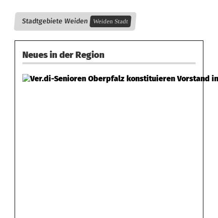
u
Stadtgebiete Weiden
e
Weiden Stadt
r
Neues in der Region
a
n
z
e
i
g
e
K
a