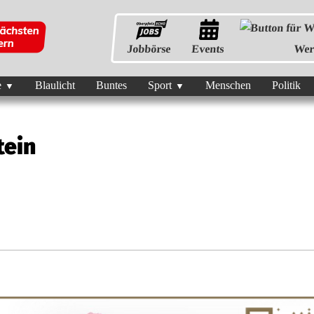
Jobbörse
Events
Wer
e
Blaulicht
Buntes
Sport
Menschen
Politik
tein