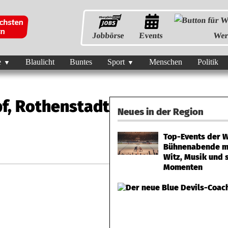
Jobbörse
Events
Wer
e
Blaulicht
Buntes
Sport
Menschen
Politik
f, Rothenstadt
Neues in der Region
Top-Events der 
Bühnenabende m
Witz, Musik und 
Momenten