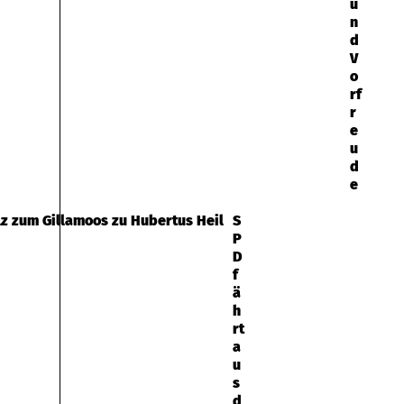
u
n
d
V
o
rf
r
e
u
d
e
S
P
D
f
ä
h
rt
a
u
s
d