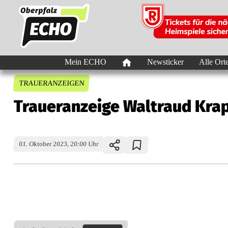
Mein ECHO
Newsticker
Alle Ort
TRAUERANZEIGEN
Traueranzeige Waltraud Krap
01. Oktober 2023, 20:00 Uhr
T
r
a