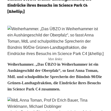
Eindrücke ihres Besuchs im Science Park C4
[&hellip;]
Von links:
D
Weiherhammer. „Das ÜBZO in Weiherhammer ist ein
Aushängeschild der Oberpfalz“, so fasst Anna Toman,
e
MdL und schulpolitische Sprecherin der Bündnis 90/Die
Grünen-Landtagsfraktion, die Eindrücke ihres Besuchs
n
im Science Park C4 zusammen.
k
w