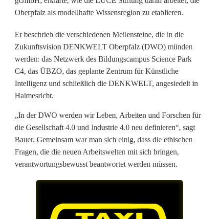
gGmbH, erklärte, wie die LUCE Stiftung daran arbeitet, die
L
Oberpfalz als modellhafte Wissensregion zu etablieren.
e
Er beschrieb die verschiedenen Meilensteine, die in die
b
Zukunftsvision DENKWELT Oberpfalz (DWO) münden
werden: das Netzwerk des Bildungscampus Science Park
e
C4, das ÜBZO, das geplante Zentrum für Künstliche
n
Intelligenz und schließlich die DENKWELT, angesiedelt in
Halmesricht.
,
„In der DWO werden wir Leben, Arbeiten und Forschen für
A
die Gesellschaft 4.0 und Industrie 4.0 neu definieren“, sagt
r
Bauer. Gemeinsam war man sich einig, dass die ethischen
Fragen, die die neuen Arbeitswelten mit sich bringen,
b
verantwortungsbewusst beantwortet werden müssen.
e
i
t