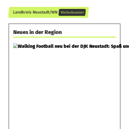
n
Landkreis Neustadt/WN
Weiherhammer
n
e
Neues in der Region
u