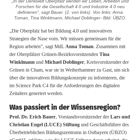
e
„In der Denkwelt Oberpfalz werden wir Leben, Arbeiten und
Forschen für die Gesellschaft 4.0 und Industrie 4.0 neu
l
definieren“, sagt Bauer. (2. von links). Von links: Anna
Toman, Tina Winklmann, Michael Doblinger- Bild: ÜBZO.
t
„Die Oberpfalz hat bei Bildung 4.0 und innovativen
d
Strategien die Nase vorn. Wir müssen gemeinsam für die
Region arbeiten”, sagt MdL
Anna Toman
. Zusammen mit
e
der Oberpfälzer Grünen-Bezirksvorsitzenden
Tina
f
Winklmann
und
Michael Doblinger
, Kreisvorsitzender der
Grünen in Cham, war sie in Weiherhammer zu Gast, um sich
i
über die innovativen Bildungskonzepte zu informieren, die
n
im Science Park C4 für die Anforderungen des digitalen
Zeitalters generiert werden.
i
Was passiert in der Wissensregion?
e
Prof. Dr. Erich Bauer
, Vorstandsvorsitzender der
Lars und
r
Christian Engel (LUCE) Stiftung
und Geschäftsführer des
t
Überbetrieblichen Bildungszentrums in Ostbayern (ÜBZO)