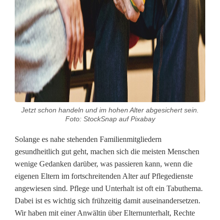
t
-
w
e
r
m
Jetzt schon handeln und im hohen Alter abgesichert sein.
u
Foto: StockSnap auf Pixabay
s
Solange es nahe stehenden Familienmitgliedern
gesundheitlich gut geht, machen sich die meisten Menschen
s
wenige Gedanken darüber, was passieren kann, wenn die
i
eigenen Eltern im fortschreitenden Alter auf Pflegedienste
angewiesen sind. Pflege und Unterhalt ist oft ein Tabuthema.
m
Dabei ist es wichtig sich frühzeitig damit auseinandersetzen.
E
Wir haben mit einer Anwältin über Elternunterhalt, Rechte