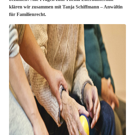
t
klären wir zusammen mit Tanja Schiffmann – Anwältin
e
für Familienrecht.
r
n
u
n
t
e
r
h
a
l