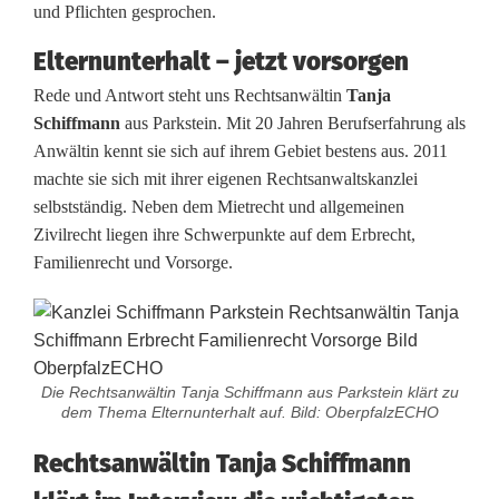
und Pflichten gesprochen.
r
Elternunterhalt – jetzt vorsorgen
n
Rede und Antwort steht uns Rechtsanwältin
Tanja
s
Schiffmann
aus Parkstein. Mit 20 Jahren Berufserfahrung als
t
Anwältin kennt sie sich auf ihrem Gebiet bestens aus. 2011
machte sie sich mit ihrer eigenen Rechtsanwaltskanzlei
f
selbstständig. Neben dem Mietrecht und allgemeinen
a
Zivilrecht liegen ihre Schwerpunkte auf dem Erbrecht,
Familienrecht und Vorsorge.
l
l
z
Die Rechtsanwältin Tanja Schiffmann aus Parkstein klärt zu
a
dem Thema Elternunterhalt auf. Bild: OberpfalzECHO
h
Rechtsanwältin Tanja Schiffmann
l