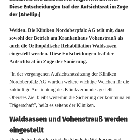
Diese Entscheidungen traf der Aufsichtsrat im Zuge
der [&hellip;]
K
Weiden. Die Kliniken Nordoberpfalz AG teilt mit, dass
sowohl der Betrieb am Krankenhaus Vohenstrauß als
l
auch die Orthopädische Rehabilitation Waldsassen
eingestellt werden. Diese Entscheidungen traf der
i
Aufsichtsrat im Zuge der Sanierung.
n
“In der vergangenen Aufsichtsratssitzung der Kliniken
i
Nordoberpfalz AG wurden weitere wichtige Weichen für die
k
zukünftige Ausrichtung des Klinikverbundes gestellt.
Oberstes Ziel bleibt weiterhin die Sicherung der kommunalen
e
Trägerschaft”, heißt es seitens der Kliniken.
n
Waldsassen und Vohenstrauß werden
A
eingestellt
G
Unmittelbar betroffen sind die Standorte Waldsassen und