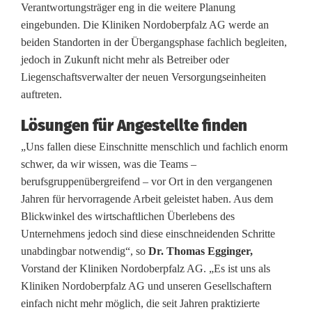
o
Verantwortungsträger eng in die weitere Planung
eingebunden. Die Kliniken Nordoberpfalz AG werde an
n
beiden Standorten in der Übergangsphase fachlich begleiten,
V
jedoch in Zukunft nicht mehr als Betreiber oder
Liegenschaftsverwalter der neuen Versorgungseinheiten
o
auftreten.
h
Lösungen für Angestellte finden
e
„Uns fallen diese Einschnitte menschlich und fachlich enorm
n
schwer, da wir wissen, was die Teams –
berufsgruppenübergreifend – vor Ort in den vergangenen
s
Jahren für hervorragende Arbeit geleistet haben. Aus dem
t
Blickwinkel des wirtschaftlichen Überlebens des
Unternehmens jedoch sind diese einschneidenden Schritte
r
unabdingbar notwendig“, so
Dr. Thomas Egginger,
a
Vorstand der Kliniken Nordoberpfalz AG. „Es ist uns als
Kliniken Nordoberpfalz AG und unseren Gesellschaftern
u
einfach nicht mehr möglich, die seit Jahren praktizierte