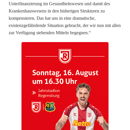
ß
Unterfinanzierung im Gesundheitswesen und damit des
Krankenhauswesens in den bisherigen Strukturen zu
u
kompensieren. Das hat uns in eine dramatische,
n
existenzgefährdende Situation gebracht, der wir nun mit allen
zur Verfügung stehenden Mitteln begegnen.“
d
W
a
l
d
s
a
s
s