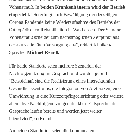
Vohenstrauß. In
beiden Krankenhäusern wird der Betrieb
t
eingestellt.
“So erfolgt nach Bewältigung der derzeitigen
r
Corona-Pandemie keine Wiederaufnahme des Betriebs der
Orthopädischen Rehabilitation in Waldsassen. Der Standort
e
Vohenstrauß scheidet zum nächstmöglichen Zeitpunkt aus
n
der akutstationären Versorgung aus”, erklärt Kliniken-
Sprecher
Michael Reindl.
n
t
Für beide Standorte seien mehrere Szenarien der
Nachfolgenutzung im Gespräch und würden geprüft.
s
“Beispielhaft sind die Realisierung eines Intersektoralen
Gesundheitszentrums, die Integration von Arztpraxen, eine
i
Umwidmung in eine Kurzzeitpflegeeinrichtung oder weitere
c
alternative Nachfolgenutzungen denkbar. Entsprechende
Gespräche laufen bereits und werden jetzt weiter
h
intensiviert”, so Reindl.
v
An beiden Standorten seien die kommunalen