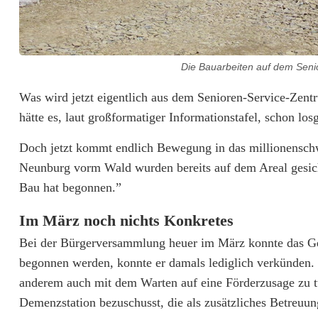
D
i
e
Die Bauarbeiten auf dem Seni
B
Was wird jetzt eigentlich aus dem Senioren-Service-Zent
hätte es, laut großformatiger Informationstafel, schon losg
a
u
Doch jetzt kommt endlich Bewegung in das millionensch
Neunburg vorm Wald wurden bereits auf dem Areal gesic
m
Bau hat begonnen.”
a
Im März noch nichts Konkretes
s
Bei der Bürgerversammlung heuer im März konnte das Ge
c
begonnen werden, konnte er damals lediglich verkünden.
h
anderem auch mit dem Warten auf eine Förderzusage zu tu
Demenzstation bezuschusst, die als zusätzliches Betreuun
i