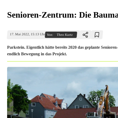
Senioren-Zentrum: Die Baumas
17. Mai 2022, 15:13 Uhr
Von:
Theo Kurtz
Parkstein. Eigentlich hätte bereits 2020 das geplante Seniore
endlich Bewegung in das Projekt.
S
e
n
i
o