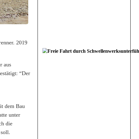
renner. 2019
r aus
estätigt: “Der
mit dem Bau
tte unter
ch die
soll.