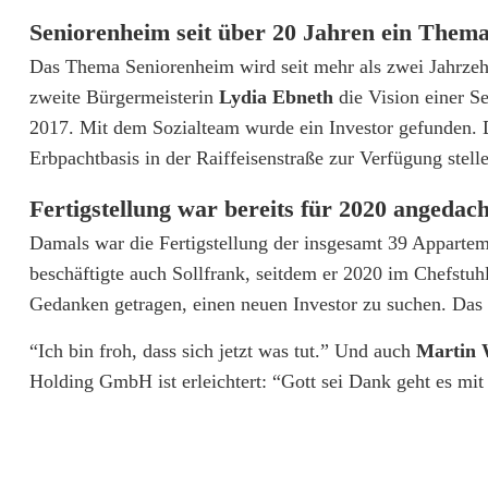
n
Seniorenheim seit über 20 Jahren ein Them
Das Thema Seniorenheim wird seit mehr als zwei Jahrzehn
e
zweite Bürgermeisterin
Lydia Ebneth
die Vision einer Se
n
2017. Mit dem Sozialteam wurde ein Investor gefunden.
r
Erbpachtbasis in der Raiffeisenstraße zur Verfügung stell
o
Fertigstellung war bereits für 2020 angedach
l
Damals war die Fertigstellung der insgesamt 39 Appartem
beschäftigte auch Sollfrank, seitdem er 2020 im Chefstu
l
Gedanken getragen, einen neuen Investor zu suchen. Das i
e
“Ich bin froh, dass sich jetzt was tut.” Und auch
Martin 
n
Holding GmbH ist erleichtert: “Gott sei Dank geht es mit
e
n
d