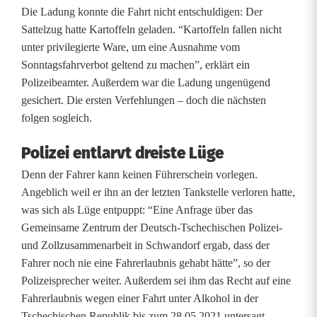
i
Die Ladung konnte die Fahrt nicht entschuldigen: Der
Sattelzug hatte Kartoffeln geladen. “Kartoffeln fallen nicht
l
unter privilegierte Ware, um eine Ausnahme vom
o
Sonntagsfahrverbot geltend zu machen”, erklärt ein
Polizeibeamter. Außerdem war die Ladung ungenügend
m
gesichert. Die ersten Verfehlungen – doch die nächsten
e
folgen sogleich.
t
Polizei entlarvt dreiste Lüge
e
Denn der Fahrer kann keinen Führerschein vorlegen.
Angeblich weil er ihn an der letzten Tankstelle verloren hatte,
r
was sich als Lüge entpuppt: “Eine Anfrage über das
,
Gemeinsame Zentrum der Deutsch-Tschechischen Polizei-
und Zollzusammenarbeit in Schwandorf ergab, dass der
a
Fahrer noch nie eine Fahrerlaubnis gehabt hätte”, so der
b
Polizeisprecher weiter. Außerdem sei ihm das Recht auf eine
Fahrerlaubnis wegen einer Fahrt unter Alkohol in der
e
Tschechischen Republik bis zum 28.05.2021 untersagt