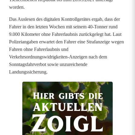
r
worden.
k
Das Auslesen des digitalen Kontrollgerätes ergab, dass der
Fahrer in den letzten Wochen mit seinem 40-Tonner rund
e
9.000 Kilometer ohne Fahrerlaubnis zurückgelegt hat. Laut
i
Polizeiangaben erwartet den Fahrer eine Strafanzeige wegen
Fahren ohne Fahrerlaubnis und
n
Verkehrsordnungswidrigkeiten-Anzeigen nach dem
F
Sonntagsfahrverbot sowie unzureichende
Landungssicherung.
ü
h
r
e
r
s