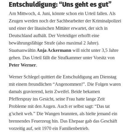
Entschuldigung: “Uns geht es gut”
u
Am Mittwoch, 4. Juni, könnte schon ein Urteil fallen. Als
b
Zeugen werden noch der Sachbearbeiter der Kriminalpolizei
und einer der litauischen Mittäter erwartet, der sich in
e
Deutschland aufhält. Der Verteidiger erhofft eine
r
bewährungsfähige Strafe (also maximal 2 Jahre).
Staatsanwältin
Anja Ackermann
will nicht unter 3,5 Jahre
s
gehen. Das Urteil fällt die Strafkammer unter Vorsitz von
t
Peter Werner
.
e
Werner Schlegel quittiert die Entschuldigung am Dienstag
mit einem freundlichen “Angenommen!”. Die Folgen waren
h
damals gravierend, kein Zweifel. Beide bekamen
t
Pfefferspray ins Gesicht, seine Frau hatte lange Zeit
Probleme mit den Augen. Auch er selbst sagt: “Das tat
v
g’scheit weh.” Die Wangen brannten, als hielte jemand ein
o
brennendes Feuerzeug hin. Das Ehepaar gab das Geschäft
vorzeitig auf, seit 1970 ein Familienbetrieb.