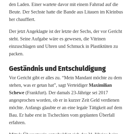
e
den Laden. Einer wartete davor mit einem Fahrrad auf die
Beute. Der Sechste hatte die Bande aus Litauen im Kleinbus
n
her chauffiert.
a
Der jetzt Angeklagte ist der letzte der Sechs, der vor Gericht
c
steht. Seine Aufgabe wäre es gewesen, die Vitrinen
einzuschlagen und Uhren und Schmuck in Plastiktüten zu
h
packen.
Ü
Geständnis und Entschuldigung
b
Vor Gericht gibt er alles zu. “Mein Mandant möchte zu dem
e
stehen, was er getan hat”, sagt Verteidiger
Maximilian
r
Schewe
(Frankfurt). Der damals 23-Jährige sei 2017
angesprochen worden, ob er in kurzer Zeit Geld verdienen
f
möchte. Anfangs glaubte er an eine legale Tätigkeit auf dem
a
Bau. Er habe erst in Tschechien vom geplanten Überfall
erfahren.
l