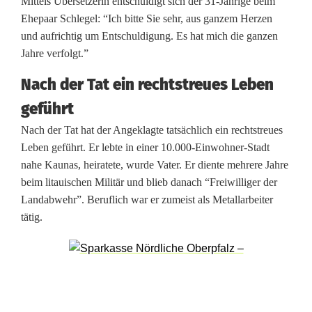
Mittels Übersetzerin entschuldigt sich der 31-Jährige beim
l
Ehepaar Schlegel: “Ich bitte Sie sehr, aus ganzem Herzen
a
und aufrichtig um Entschuldigung. Es hat mich die ganzen
Jahre verfolgt.”
u
Nach der Tat ein rechtstreues Leben
f
geführt
U
Nach der Tat hat der Angeklagte tatsächlich ein rechtstreues
h
Leben geführt. Er lebte in einer 10.000-Einwohner-Stadt
nahe Kaunas, heiratete, wurde Vater. Er diente mehrere Jahre
r
beim litauischen Militär und blieb danach “Freiwilliger der
e
Landabwehr”. Beruflich war er zumeist als Metallarbeiter
tätig.
n
H
e
i