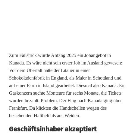
n
z
:
L
e
Zum Fallstrick wurde Anfang 2025 ein Jobangebot in
Kanada. Es wäre nicht sein erster Job im Ausland gewesen:
t
Vor dem Überfall hatte der Litauer in einer
z
Schokoladenfabrik in England, als Maler in Schottland und
auf einer Farm in Island gearbeitet. Diesmal also Kanada. Ein
t
Gaskonzern suchte Monteure für sechs Monate, die Tickets
e
wurden bezahlt. Problem: Der Flug nach Kanada ging über
Frankfurt. Da klickten die Handschellen wegen des
r
bestehenden Haftbefehls aus Weiden.
R
Geschäftsinhaber akzeptiert
ä