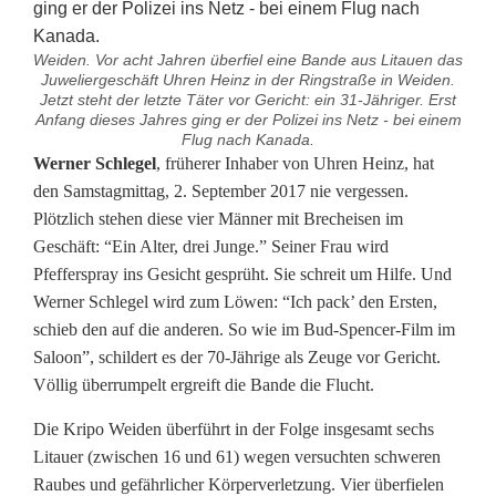
Weiden. Vor acht Jahren überfiel eine Bande aus Litauen das
Juweliergeschäft Uhren Heinz in der Ringstraße in Weiden.
Jetzt steht der letzte Täter vor Gericht: ein 31-Jähriger. Erst
Anfang dieses Jahres ging er der Polizei ins Netz - bei einem
Flug nach Kanada.
A
Werner Schlegel
, früherer Inhaber von Uhren Heinz, hat
den Samstagmittag, 2. September 2017 nie vergessen.
c
Plötzlich stehen diese vier Männer mit Brecheisen im
Geschäft: “Ein Alter, drei Junge.” Seiner Frau wird
h
Pfefferspray ins Gesicht gesprüht. Sie schreit um Hilfe. Und
t
Werner Schlegel wird zum Löwen: “Ich pack’ den Ersten,
schieb den auf die anderen. So wie im Bud-Spencer-Film im
J
Saloon”, schildert es der 70-Jährige als Zeuge vor Gericht.
a
Völlig überrumpelt ergreift die Bande die Flucht.
h
Die Kripo Weiden überführt in der Folge insgesamt sechs
Litauer (zwischen 16 und 61) wegen versuchten schweren
r
Raubes und gefährlicher Körperverletzung. Vier überfielen