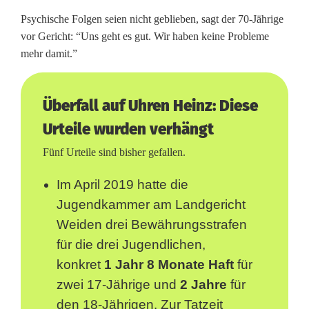
r
Psychische Folgen seien nicht geblieben, sagt der 70-Jährige
G
vor Gericht: “Uns geht es gut. Wir haben keine Probleme
e
mehr damit.”
r
Überfall auf Uhren Heinz: Diese
i
Urteile wurden verhängt
c
Fünf Urteile sind bisher gefallen.
h
t
Im April 2019 hatte die
Jugendkammer am Landgericht
Weiden drei Bewährungsstrafen
für die drei Jugendlichen,
konkret
1 Jahr 8 Monate Haft
für
zwei 17-Jährige und
2 Jahre
für
den 18-Jährigen. Zur Tatzeit