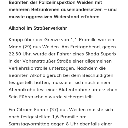
Beamten der Polizeiinspektion Weiden mit
l
mehreren Betrunkenen auseinandersetzen – und
musste aggressiven Widerstand erfahren.
k
o
Alkohol im Straßenverkehr
h
Knapp über der Grenze von 1,1 Promille war ein
Mann (29) aus Weiden. Am Freitagabend, gegen
o
22.30 Uhr, wurde der Fahrer eines Skoda Superb
l
in der Vohenstraußer Straße einer allgemeinen
Verkehrskontrolle unterzogen. Nachdem die
,
Beamten Alkoholgeruch bei dem Beschuldigten
A
festgestellt hatten, musste er sich nach einem
Atemalkoholtest einer Blutentnahme unterziehen.
g
Sein Führerschein wurde sichergestellt.
g
Ein Citroen-Fahrer (37) aus Weiden musste sich
r
nach festgestellten 1,6 Promille am
Samstagvormittag gegen 8 Uhr ebenfalls einer
e