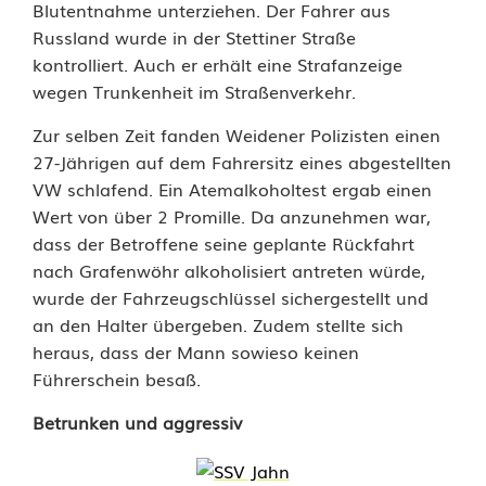
Blutentnahme unterziehen. Der Fahrer aus
s
Russland wurde in der Stettiner Straße
kontrolliert. Auch er erhält eine Strafanzeige
s
wegen Trunkenheit im Straßenverkehr.
i
Zur selben Zeit fanden Weidener Polizisten einen
o
27-Jährigen auf dem Fahrersitz eines abgestellten
VW schlafend. Ein Atemalkoholtest ergab einen
n
Wert von über 2 Promille. Da anzunehmen war,
u
dass der Betroffene seine geplante Rückfahrt
nach Grafenwöhr alkoholisiert antreten würde,
n
wurde der Fahrzeugschlüssel sichergestellt und
d
an den Halter übergeben. Zudem stellte sich
heraus, dass der Mann sowieso keinen
D
Führerschein besaß.
r
Betrunken und aggressiv
o