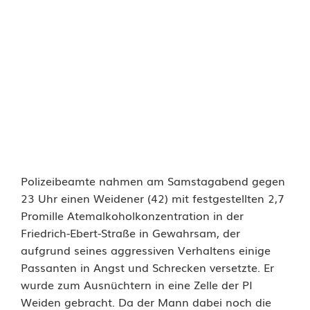
g
e
n
b
e
s
c
Polizeibeamte nahmen am Samstagabend gegen
h
23 Uhr einen Weidener (42) mit festgestellten 2,7
ä
Promille Atemalkoholkonzentration in der
Friedrich-Ebert-Straße in Gewahrsam, der
f
aufgrund seines aggressiven Verhaltens einige
t
Passanten in Angst und Schrecken versetzte. Er
wurde zum Ausnüchtern in eine Zelle der PI
i
Weiden gebracht. Da der Mann dabei noch die