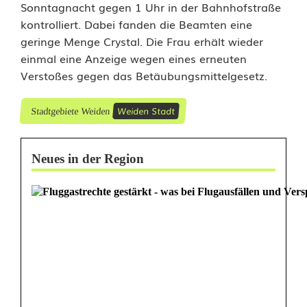
Sonntagnacht gegen 1 Uhr in der Bahnhofstraße
o
kontrolliert. Dabei fanden die Beamten eine
l
geringe Menge Crystal. Die Frau erhält wieder
einmal eine Anzeige wegen eines erneuten
i
Verstoßes gegen das Betäubungsmittelgesetz.
z
Weiden Stadt
e
Stadtgebiete Weiden
i
Neues in der Region