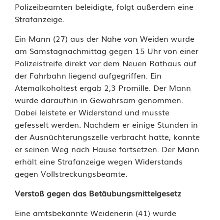
g
Polizeibeamten beleidigte, folgt außerdem eine
Strafanzeige.
e
Ein Mann (27) aus der Nähe von Weiden wurde
n
am Samstagnachmittag gegen 15 Uhr von einer
W
Polizeistreife direkt vor dem Neuen Rathaus auf
der Fahrbahn liegend aufgegriffen. Ein
e
Atemalkoholtest ergab 2,3 Promille. Der Mann
i
wurde daraufhin in Gewahrsam genommen.
Dabei leistete er Widerstand und musste
d
gefesselt werden. Nachdem er einige Stunden in
e
der Ausnüchterungszelle verbracht hatte, konnte
er seinen Weg nach Hause fortsetzen. Der Mann
n
erhält eine Strafanzeige wegen Widerstands
e
gegen Vollstreckungsbeamte.
r
Verstoß gegen das Betäubungsmittelgesetz
P
Eine amtsbekannte Weidenerin (41) wurde