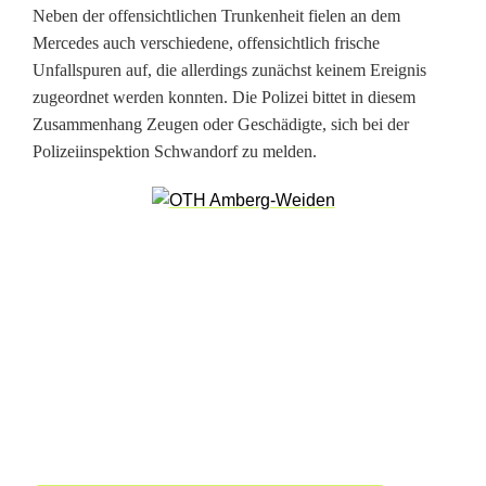
i
Neben der offensichtlichen Trunkenheit fielen an dem
Mercedes auch verschiedene, offensichtlich frische
t
Unfallspuren auf, die allerdings zunächst keinem Ereignis
S
zugeordnet werden konnten. Die Polizei bittet in diesem
Zusammenhang Zeugen oder Geschädigte, sich bei der
c
Polizeiinspektion Schwandorf zu melden.
h
l
a
n
g
e
n
l