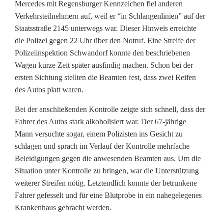
l
Mercedes mit Regensburger Kennzeichen fiel anderen
Verkehrsteilnehmern auf, weil er “in Schlangenlinien” auf der
k
Staatsstraße 2145 unterwegs war. Dieser Hinweis erreichte
o
die Polizei gegen 22 Uhr über den Notruf. Eine Streife der
Polizeiinspektion Schwandorf konnte den beschriebenen
h
Wagen kurze Zeit später ausfindig machen. Schon bei der
o
ersten Sichtung stellten die Beamten fest, dass zwei Reifen
des Autos platt waren.
l
Bei der anschließenden Kontrolle zeigte sich schnell, dass der
f
Fahrer des Autos stark alkoholisiert war. Der 67-jährige
a
Mann versuchte sogar, einem Polizisten ins Gesicht zu
schlagen und sprach im Verlauf der Kontrolle mehrfache
h
Beleidigungen gegen die anwesenden Beamten aus. Um die
r
Situation unter Kontrolle zu bringen, war die Unterstützung
weiterer Streifen nötig. Letztendlich konnte der betrunkene
t
Fahrer gefesselt und für eine Blutprobe in ein nahegelegenes
m
Krankenhaus gebracht werden.