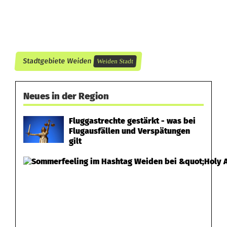
f
o
l
Stadtgebiete Weiden
Weiden Stadt
g
t
Neues in der Region
Fluggastrechte gestärkt - was bei
Flugausfällen und Verspätungen
gilt