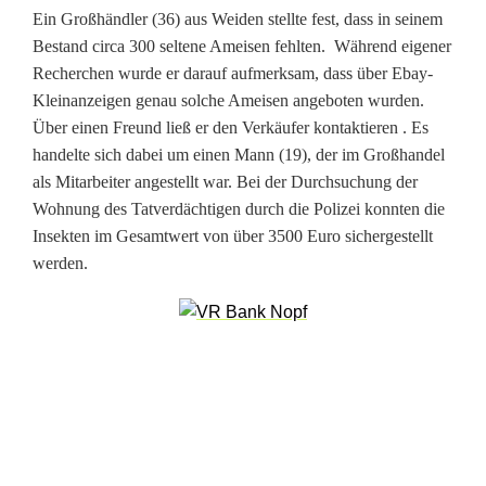
e
Ein Großhändler (36) aus Weiden stellte fest, dass in seinem
i
Bestand circa 300 seltene Ameisen fehlten. Während eigener
Recherchen wurde er darauf aufmerksam, dass über Ebay-
s
Kleinanzeigen genau solche Ameisen angeboten wurden.
e
Über einen Freund ließ er den Verkäufer kontaktieren . Es
handelte sich dabei um einen Mann (19), der im Großhandel
n
als Mitarbeiter angestellt war. Bei der Durchsuchung der
Wohnung des Tatverdächtigen durch die Polizei konnten die
s
Insekten im Gesamtwert von über 3500 Euro sichergestellt
p
werden.
u
r
v
e
r