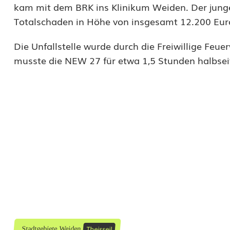
u
kam mit dem BRK ins Klinikum Weiden. Der junge
Totalschaden in Höhe von insgesamt 12.200 Eur
z
u
Die Unfallstelle wurde durch die Freiwillige Fe
musste die NEW 27 für etwa 1,5 Stunden halbsei
n
g
ü
b
e
r
s
e
h
Theisseil
Stadtgebiete Weiden