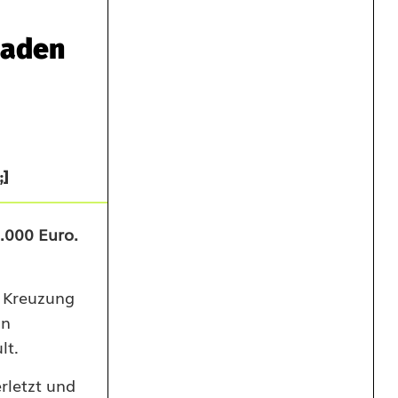
haden
;]
.000 Euro.
r Kreuzung
in
lt.
rletzt und