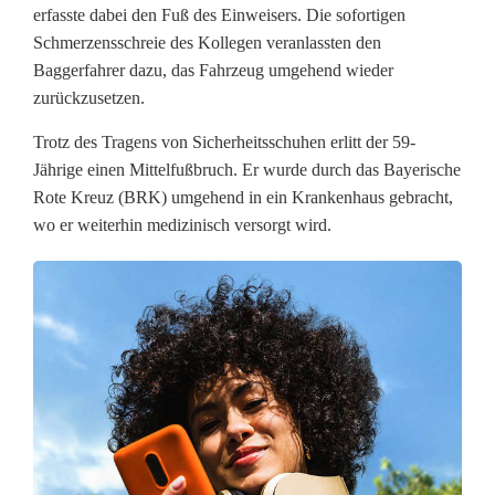
erfasste dabei den Fuß des Einweisers. Die sofortigen
i
Schmerzensschreie des Kollegen veranlassten den
t
Baggerfahrer dazu, das Fahrzeug umgehend wieder
zurückzusetzen.
s
Trotz des Tragens von Sicherheitsschuhen erlitt der 59-
u
Jährige einen Mittelfußbruch. Er wurde durch das Bayerische
n
Rote Kreuz (BRK) umgehend in ein Krankenhaus gebracht,
wo er weiterhin medizinisch versorgt wird.
f
a
l
l
i
n
W