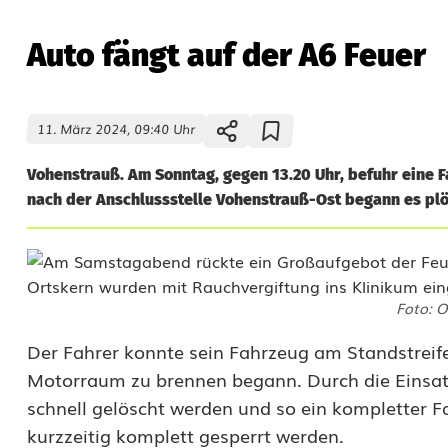
Auto fängt auf der A6 Feuer
11. März 2024, 09:40 Uhr
Vohenstrauß. Am Sonntag, gegen 13.20 Uhr, befuhr eine F
nach der Anschlussstelle Vohenstrauß-Ost begann es pl
A
u
Foto: 
t
Der Fahrer konnte sein Fahrzeug am Standstreif
o
Motorraum zu brennen begann. Durch die Einsat
schnell gelöscht werden und so ein kompletter 
f
kurzzeitig komplett gesperrt werden.