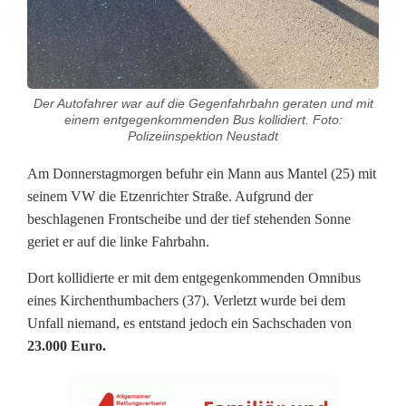
n
O
m
Der Autofahrer war auf die Gegenfahrbahn geraten und mit
n
einem entgegenkommenden Bus kollidiert. Foto:
Polizeiinspektion Neustadt
i
Am Donnerstagmorgen befuhr ein Mann aus Mantel (25) mit
b
seinem VW die Etzenrichter Straße. Aufgrund der
u
beschlagenen Frontscheibe und der tief stehenden Sonne
geriet er auf die linke Fahrbahn.
s
Dort kollidierte er mit dem entgegenkommenden Omnibus
:
eines Kirchenthumbachers (37). Verletzt wurde bei dem
2
Unfall niemand, es entstand jedoch ein Sachschaden von
23.000 Euro.
3
.