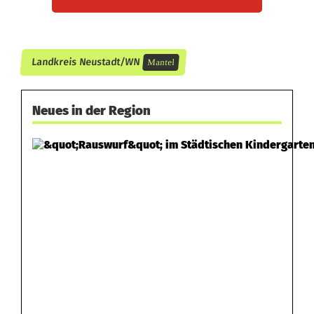
e
n
Landkreis Neustadt/WN
Mantel
Neues in der Region