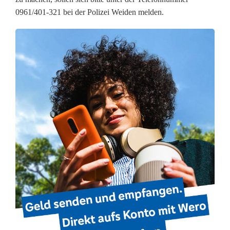
c
0961/401-321 bei der Polizei Weiden melden.
h
v
e
r
k
r
a
t
z
t