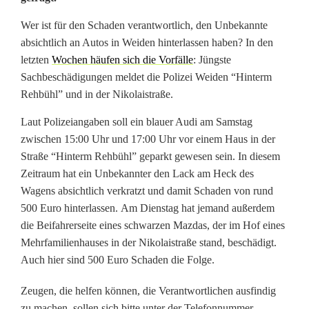
t
o
Wer ist für den Schaden verantwortlich, den Unbekannte
absichtlich an Autos in Weiden hinterlassen haben? In den
s
letzten
Wochen häufen sich die Vorfälle
: Jüngste
a
Sachbeschädigungen meldet die Polizei Weiden “Hinterm
Rehbühl” und in der Nikolaistraße.
b
Laut Polizeiangaben soll ein blauer Audi am Samstag
s
zwischen 15:00 Uhr und 17:00 Uhr vor einem Haus in der
i
Straße “Hinterm Rehbühl” geparkt gewesen sein. In diesem
Zeitraum hat ein Unbekannter den Lack am Heck des
c
Wagens absichtlich verkratzt und damit Schaden von rund
h
500 Euro hinterlassen. Am Dienstag hat jemand außerdem
die Beifahrerseite eines schwarzen Mazdas, der im Hof eines
t
Mehrfamilienhauses in der Nikolaistraße stand, beschädigt.
Auch hier sind 500 Euro Schaden die Folge.
l
i
Zeugen, die helfen können, die Verantwortlichen ausfindig
zu machen, sollen sich bitte unter der Telefonnummer