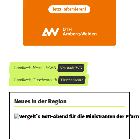
b
e
s
t
o
h
Landkreis Neustadt/WN
Neustadt/WN
l
Landkreis Tirschenreuth
Tirschenreuth
e
n
Neues in der Region