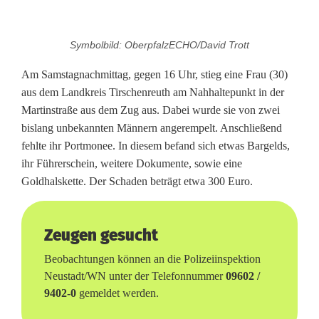
B
Symbolbild: OberpfalzECHO/David Trott
e
Am Samstagnachmittag, gegen 16 Uhr, stieg eine Frau (30)
i
aus dem Landkreis Tirschenreuth am Nahhaltepunkt in der
Martinstraße aus dem Zug aus. Dabei wurde sie von zwei
m
bislang unbekannten Männern angerempelt. Anschließend
A
fehlte ihr Portmonee. In diesem befand sich etwas Bargelds,
ihr Führerschein, weitere Dokumente, sowie eine
u
Goldhalskette. Der Schaden beträgt etwa 300 Euro.
s
s
Zeugen gesucht
t
Beobachtungen können an die Polizeiinspektion
e
Neustadt/WN unter der Telefonnummer
09602 /
9402-0
gemeldet werden.
i