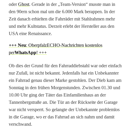
oder
Ghost
. Gerade in der „Team-Version“ musste man in
r
den 90ern schon mal um die 6.000 Mark berappen. In der
e
Zeit danach erhielten die Fahrräder mit Stahlrahmen mehr
und mehr Kultstatus. Derzeit erlebt der Hersteller aus den
s
USA eine Renaissance.
F
+++ N
eu
: OberpfalzECHO-Nachrichten kostenlos
a
per
WhatsApp
! +++
h
Ob dies der Grund für den Fahrraddiebstahl war oder einfach
nur Zufall, ist nicht bekannt. Jedenfalls hat ein Unbekannter
r
ein Fahrrad genau dieser Marke gestohlen. Der Dieb kam am
r
Sonntag in den frühen Morgenstunden. Zwischen 01.30 und
10.00 Uhr ging der Täter das Einfamilienhaus an der
a
Tannenbergstraße an. Die Tür an der Rückseite der Garage
d
war nicht versperrt. So gelangte der Unbekannte problemlos
in die Garage, wo er das Fahrrad an sich nahm und damit
g
verschwand.
e