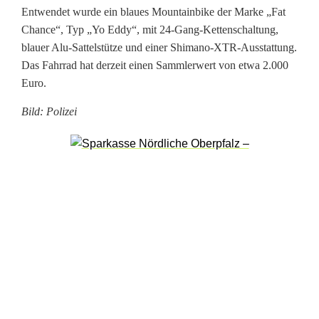
Entwendet wurde ein blaues Mountainbike der Marke „Fat
s
Chance“, Typ „Yo Eddy“, mit 24-Gang-Kettenschaltung,
blauer Alu-Sattelstütze und einer Shimano-XTR-Ausstattung.
t
Das Fahrrad hat derzeit einen Sammlerwert von etwa 2.000
o
Euro.
h
Bild: Polizei
l
e
n