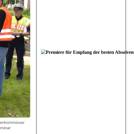
oberkommissar
eminar