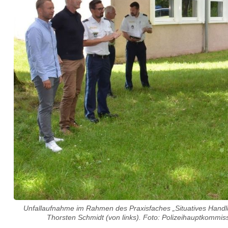
a
u
s
d
e
m
L
a
n
d
t
Unfallaufnahme im Rahmen des Praxisfaches „Situatives Handl
a
Thorsten Schmidt (von links). Foto: Polizeihauptkommiss