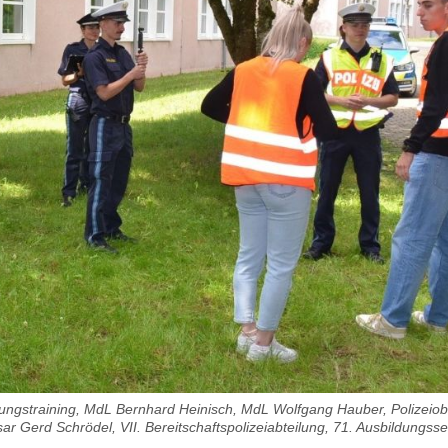
ungstraining, MdL Bernhard Heinisch, MdL Wolfgang Hauber, Polizei
ar Gerd Schrödel, VII. Bereitschaftspolizeiabteilung, 71. Ausbildungss