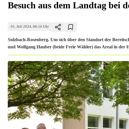
Besuch aus dem Landtag bei de
01. Juli 2024, 06:16 Uhr
Sulzbach-Rosenberg. Um sich über den Standort der Bereitsc
und Wolfgang Hauber (beide Freie Wähler) das Areal in der H
B
e
s
u
c
h