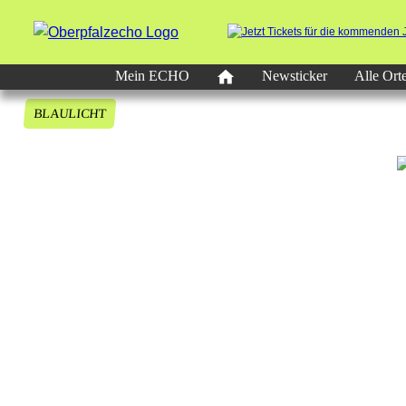
Mein ECHO
Newsticker
Alle Ort
BLAULICHT