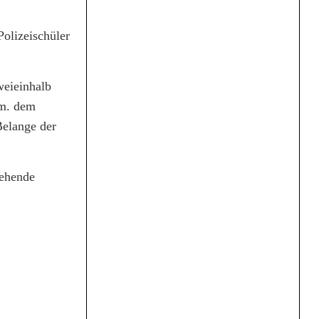
Polizeischüler
weieinhalb
em. dem
Belange der
tehende