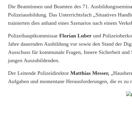
g
Die Beamtinnen und Beamten des 71. Ausbildungsseminar 
Polizeiausbildung. Das Unterrichtsfach „Situatives Handlu
b
trainierten dies anhand eines Szenarios nach einem Verkeh
e
Polizeihauptkommissar
Florian Luber
und Polizeioberk
i
Jahre dauernden Ausbildung vor sowie den Stand der Digi
d
Ausschuss für kommunale Fragen, Innere Sicherheit und S
e
jungen Auszubildenden.
r
Der Leitende Polizeidirektor
Matthias Messer,
„Hausherr“
Aufgaben und momentane Herausforderungen, die es zu me
B
e
r
e
i