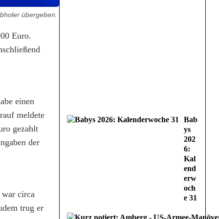
bholer übergeben.
000 Euro.
nschließend
habe einen
rauf meldete
Bab
uro gezahlt
ys
202
Angaben der
6:
Kal
end
erw
och
 war circa
e 31
udem trug er