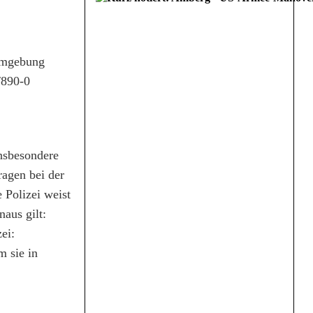
 Umgebung
/890-0
insbesondere
ragen bei der
 Polizei weist
aus gilt:
ei:
m sie in