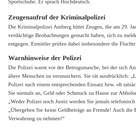
b
Sportschuhe. Er sprach Hochdeutsch.
e
Zeugenaufruf der Kriminalpolizei
u
Die Kriminalpolizei Amberg bittet Zeugen, die am 29. J
verdächtige Beobachtungen gemacht haben, sich zu meld
t
entgegen. Ermittler prüfen dabei insbesondere die Flucht
e
Warnhinweise der Polizei
n
Die Polizei warnt vor der Betrugsmasche, bei der sich An
f
ältere Menschen zu verunsichern. Sie rät ausdrücklich: „
ü
Polizei nach einem entsprechenden Einsatz bzw. ob tatsäc
Sie niemals an, Geld oder Schmuck zu Hause zur Abholung
n
„Weder Polizei noch Justiz werden Sie jemals telefonisch
f
„Übergeben Sie keine Geldbeträge an Fremde! Auch die Po
s
Verwahrung zu nehmen!“
t