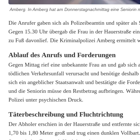
Amberg. In Amberg hat am Donnerstagnachmittag eine Seniorin 
B
Die Anrufer gaben sich als Polizeibeamtin und später als
Gegen 15.30 Uhr übergab die Frau in der Hauerstraße eine
e
zu Fuß davonlief. Die Kriminalpolizei Amberg ermittelt 
t
Ablauf des Anrufs und Forderungen
r
Gegen Mittag rief eine unbekannte Frau an und gab sich al
ü
tödlichen Verkehrsunfall verursacht und benötige deshal
g
sich ein angeblicher Staatsanwalt und bestätigte die For
und die Seniorin müsse den Restbetrag aufbringen. Währ
e
Polizei unter psychischen Druck.
r
Täterbeschreibung und Fluchtrichtung
e
Der Abholer erschien in der Hauerstraße und entfernte si
r
1,70 bis 1,80 Meter groß und trug einen dunklen Vollbar