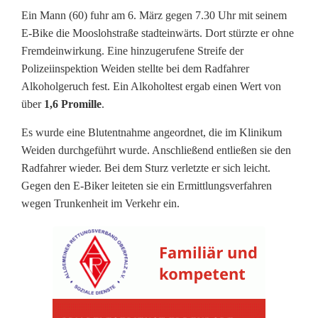
B
Ein Mann (60) fuhr am 6. März gegen 7.30 Uhr mit seinem
E-Bike die Mooslohstraße stadteinwärts. Dort stürzte er ohne
e
Fremdeinwirkung. Eine hinzugerufene Streife der
Polizeiinspektion Weiden stellte bei dem Radfahrer
t
Alkoholgeruch fest. Ein Alkoholtest ergab einen Wert von
r
über
1,6 Promille
.
u
Es wurde eine Blutentnahme angeordnet, die im Klinikum
n
Weiden durchgeführt wurde. Anschließend entließen sie den
Radfahrer wieder. Bei dem Sturz verletzte er sich leicht.
k
Gegen den E-Biker leiteten sie ein Ermittlungsverfahren
wegen Trunkenheit im Verkehr ein.
e
n
m
i
t