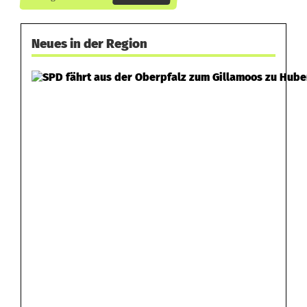
s
t
Neues in der Region
ü
r
z
t