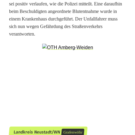
l
sei positiv verlaufen, wie die Polizei mitteilt. Eine daraufhin
beim Beschuldigten angeordnete Blutentnahme wurde in
l
einem Krankenhaus durchgeführt. Der Unfallfahrer muss
sich nun wegen Gefährdung des Straßenverkehrs
verantworten.
Landkreis Neustadt/WN
Grafenwöhr