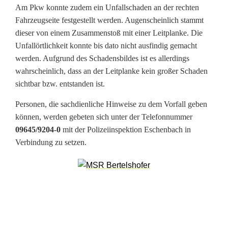
Am Pkw konnte zudem ein Unfallschaden an der rechten
c
Fahrzeugseite festgestellt werden. Augenscheinlich stammt
h
dieser von einem Zusammenstoß mit einer Leitplanke. Die
Unfallörtlichkeit konnte bis dato nicht ausfindig gemacht
t
werden. Aufgrund des Schadensbildes ist es allerdings
U
wahrscheinlich, dass an der Leitplanke kein großer Schaden
sichtbar bzw. entstanden ist.
n
Personen, die sachdienliche Hinweise zu dem Vorfall geben
f
können, werden gebeten sich unter der Telefonnummer
a
09645/9204-0
mit der Polizeiinspektion Eschenbach in
Verbindung zu setzen.
l
l
u
n