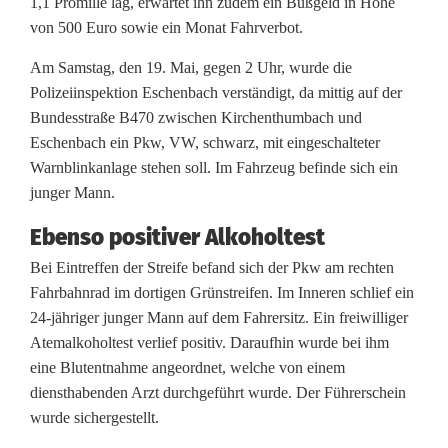
1,1 Promille lag, erwartet ihn zudem ein Bußgeld in Höhe
k
von 500 Euro sowie ein Monat Fahrverbot.
e
Am Samstag, den 19. Mai, gegen 2 Uhr, wurde die
Polizeiinspektion Eschenbach verständigt, da mittig auf der
n
Bundesstraße B470 zwischen Kirchenthumbach und
e
Eschenbach ein Pkw, VW, schwarz, mit eingeschalteter
Warnblinkanlage stehen soll. Im Fahrzeug befinde sich ein
r
junger Mann.
v
Ebenso positiver Alkoholtest
e
Bei Eintreffen der Streife befand sich der Pkw am rechten
r
Fahrbahnrad im dortigen Grünstreifen. Im Inneren schlief ein
24-jähriger junger Mann auf dem Fahrersitz. Ein freiwilliger
u
Atemalkoholtest verlief positiv. Daraufhin wurde bei ihm
r
eine Blutentnahme angeordnet, welche von einem
diensthabenden Arzt durchgeführt wurde. Der Führerschein
s
wurde sichergestellt.
a