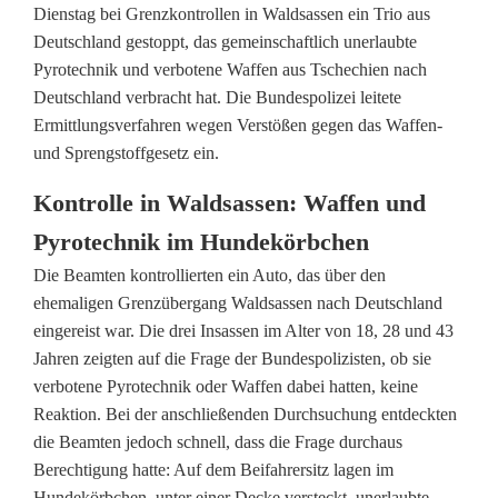
Dienstag bei Grenzkontrollen in Waldsassen ein Trio aus
u
Deutschland gestoppt, das gemeinschaftlich unerlaubte
Pyrotechnik und verbotene Waffen aus Tschechien nach
n
Deutschland verbracht hat. Die Bundespolizei leitete
d
Ermittlungsverfahren wegen Verstößen gegen das Waffen-
und Sprengstoffgesetz ein.
e
s
Kontrolle in Waldsassen: Waffen und
Pyrotechnik im Hundekörbchen
p
Die Beamten kontrollierten ein Auto, das über den
o
ehemaligen Grenzübergang Waldsassen nach Deutschland
l
eingereist war. Die drei Insassen im Alter von 18, 28 und 43
Jahren zeigten auf die Frage der Bundespolizisten, ob sie
i
verbotene Pyrotechnik oder Waffen dabei hatten, keine
z
Reaktion. Bei der anschließenden Durchsuchung entdeckten
die Beamten jedoch schnell, dass die Frage durchaus
e
Berechtigung hatte: Auf dem Beifahrersitz lagen im
Hundekörbchen, unter einer Decke versteckt, unerlaubte