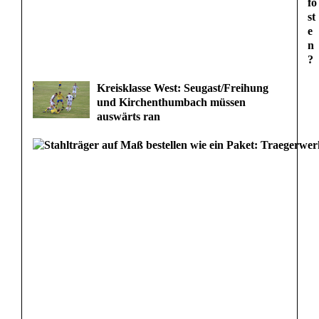
fo
st
e
n
?
Kreisklasse West: Seugast/Freihung
und Kirchenthumbach müssen
auswärts ran