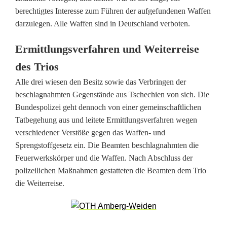
i
berechtigtes Interesse zum Führen der aufgefundenen Waffen
t
darzulegen. Alle Waffen sind in Deutschland verboten.
P
Ermittlungsverfahren und Weiterreise
y
des Trios
r
Alle drei wiesen den Besitz sowie das Verbringen der
beschlagnahmten Gegenstände aus Tschechien von sich. Die
o
Bundespolizei geht dennoch von einer gemeinschaftlichen
t
Tatbegehung aus und leitete Ermittlungsverfahren wegen
verschiedener Verstöße gegen das Waffen- und
e
Sprengstoffgesetz ein. Die Beamten beschlagnahmten die
c
Feuerwerkskörper und die Waffen. Nach Abschluss der
polizeilichen Maßnahmen gestatteten die Beamten dem Trio
h
die Weiterreise.
n
i