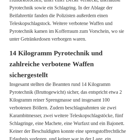
i
Pyrotechnik sowie ein Schlagring. In der Ablage der
s
Beifahrertür fanden die Polizisten außerdem einen
t
Teleskopschlagstock. Weitere verbotene Waffen und
Pyrotechnik kamen im Kofferraum zum Vorschein, wo sie
o
unter Getränkedosen verborgen waren.
p
14 Kilogramm Pyrotechnik und
p
zahlreiche verbotene Waffen
t
sichergestellt
T
Insgesamt stellten die Beamten rund 14 Kilogramm
Pyrotechnik (Bruttogewicht) sicher, das entspricht etwa 2
r
Kilogramm reiner Sprengmasse und insgesamt 100
i
verbotenen Böllern. Zudem beschlagnahmten sie zwei
Karambitmesser, zwei weitere Teleskopschlagstöcke, fünf
o
Schlagringe, eine Machete, eine Wurfaxt und ein Bajonett.
m
Keiner der Beschuldigten konnte eine sprengstoffrechtliche
Erlaubnis vorlegen, und keiner war in der Lage, ein