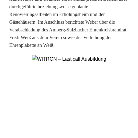
g
durchgeführte beziehungsweise geplante
k
Renovierungsarbeiten im Erholungsheim und den
Gästehäusern. Im Anschluss berichtete Weber über die
e
Verabschiedung des Amberg-Sulzbacher Ehrenkreisbrandrat
i
Fredi Weiß aus dem Verein sowie der Verleihung der
Ehrenplakette an Weiß.
t
e
n