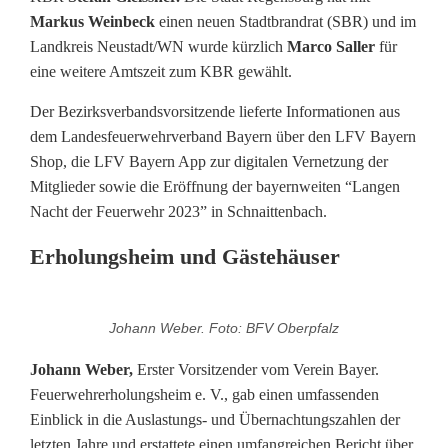
Markus Weinbeck
einen neuen Stadtbrandrat (SBR) und im
d
Landkreis Neustadt/WN wurde kürzlich
Marco Saller
für
v
eine weitere Amtszeit zum KBR gewählt.
i
Der Bezirksverbandsvorsitzende lieferte Informationen aus
dem Landesfeuerwehrverband Bayern über den LFV Bayern
e
Shop, die LFV Bayern App zur digitalen Vernetzung der
l
Mitglieder sowie die Eröffnung der bayernweiten “Langen
Nacht der Feuerwehr 2023” in Schnaittenbach.
e
Erholungsheim und Gästehäuser
n
N
Johann Weber. Foto: BFV Oberpfalz
e
Johann Weber,
Erster Vorsitzender vom Verein Bayer.
u
Feuerwehrerholungsheim e. V., gab einen umfassenden
i
Einblick in die Auslastungs- und Übernachtungszahlen der
letzten Jahre und erstattete einen umfangreichen Bericht über