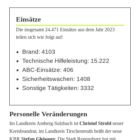
l
Einsätze
P
Die insgesamt 24.471 Einsätze aus dem Jahr 2023
o
teilen sich wie folgt auf:
s
Brand: 4103
i
Technische Hilfeleistung: 15.222
t
ABC-Einsätze: 406
i
Sicherheitswachen: 1408
Sonstige Tätigkeiten: 3332
v
e
Personelle Veränderungen
m
Im Landkreis Amberg-Sulzbach ist
Christof Strobl
neuer
u
Kreisbrandrat, im Landkreis Tirschenreuth heißt der neue
n
KBR
Stefan Gleissner.
Die Stadt Regensburg hat mit