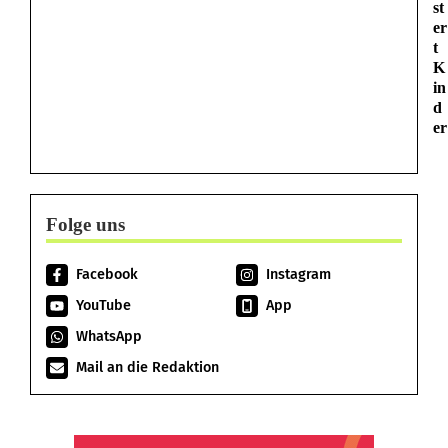
st
er
t
K
in
d
er
Folge uns
Facebook
Instagram
YouTube
App
WhatsApp
Mail an die Redaktion