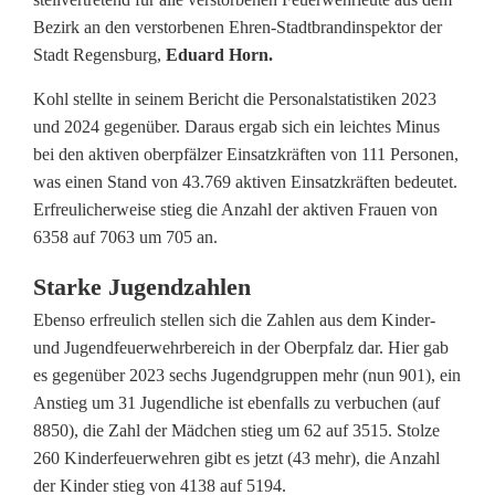
e
Bezirk an den verstorbenen Ehren-Stadtbrandinspektor der
Stadt Regensburg,
Eduard Horn.
r
b
Kohl stellte in seinem Bericht die Personalstatistiken 2023
und 2024 gegenüber. Daraus ergab sich ein leichtes Minus
a
bei den aktiven oberpfälzer Einsatzkräften von 111 Personen,
was einen Stand von 43.769 aktiven Einsatzkräften bedeutet.
n
Erfreulicherweise stieg die Anzahl der aktiven Frauen von
d
6358 auf 7063 um 705 an.
m
Starke Jugendzahlen
i
Ebenso erfreulich stellen sich die Zahlen aus dem Kinder-
und Jugendfeuerwehrbereich in der Oberpfalz dar. Hier gab
t
es gegenüber 2023 sechs Jugendgruppen mehr (nun 901), ein
v
Anstieg um 31 Jugendliche ist ebenfalls zu verbuchen (auf
8850), die Zahl der Mädchen stieg um 62 auf 3515. Stolze
i
260 Kinderfeuerwehren gibt es jetzt (43 mehr), die Anzahl
e
der Kinder stieg von 4138 auf 5194.