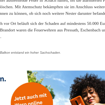
iter ausbreitende Feuer in Schach halten, bis die alarmierten
l löschen. Mit Atemschutz bekämpften sie im Anschluss weite
ennen zu können, ob sich noch weitere Nester darunter befand
h vor Ort beläuft sich der Schaden auf mindestens 50.000 Eur
Brandort waren die Feuerwehren aus Pressath, Eschenbach u
.
Balkon entstand ein hoher Sachschaden.