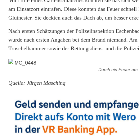
Mit Hilfe eines Gartenschlauches konnten sie das sich we
a
am Einsatzort eintrafen. Diese konnten das Feuer schnel
n
Glutnester. Sie deckten auch das Dach ab, um besser erk
d
Nach ersten Schätzungen der Polizeiinspektion Eschenbac
i
wurde nach ersten Angaben bei dem Brand niemand. Am 
Troschelhammer sowie der Rettungsdienst und die Polizei
n
P
Durch ein Feuer am 
r
Quelle: Jürgen Masching
e
s
s
a
t