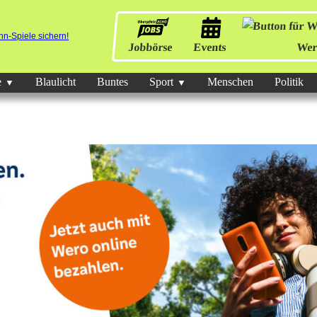
Jobbörse
Events
Wer
e
Blaulicht
Buntes
Sport
Menschen
Politik