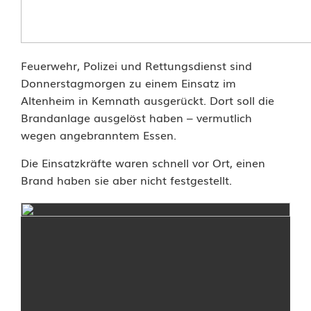
A
l
t
Feuerwehr, Polizei und Rettungsdienst sind
Donnerstagmorgen zu einem Einsatz im
e
Altenheim in Kemnath ausgerückt. Dort soll die
n
Brandanlage ausgelöst haben – vermutlich
wegen angebranntem Essen.
h
Die Einsatzkräfte waren schnell vor Ort, einen
e
Brand haben sie aber nicht festgestellt.
i
m