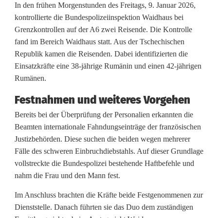
B
In den frühen Morgenstunden des Freitags, 9. Januar 2026,
kontrollierte die Bundespolizeiinspektion Waidhaus bei
u
Grenzkontrollen auf der A6 zwei Reisende. Die Kontrolle
fand im Bereich Waidhaus statt. Aus der Tschechischen
n
Republik kamen die Reisenden. Dabei identifizierten die
d
Einsatzkräfte eine 38-jährige Rumänin und einen 42-jährigen
Rumänen.
e
s
Festnahmen und weiteres Vorgehen
Bereits bei der Überprüfung der Personalien erkannten die
p
Beamten internationale Fahndungseinträge der französischen
o
Justizbehörden. Diese suchen die beiden wegen mehrerer
Fälle des schweren Einbruchdiebstahls. Auf dieser Grundlage
l
vollstreckte die Bundespolizei bestehende Haftbefehle und
i
nahm die Frau und den Mann fest.
z
Im Anschluss brachten die Kräfte beide Festgenommenen zur
Dienststelle. Danach führten sie das Duo dem zuständigen
e