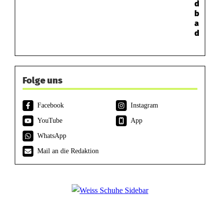
d
b
a
d
Folge uns
Facebook
Instagram
YouTube
App
WhatsApp
Mail an die Redaktion