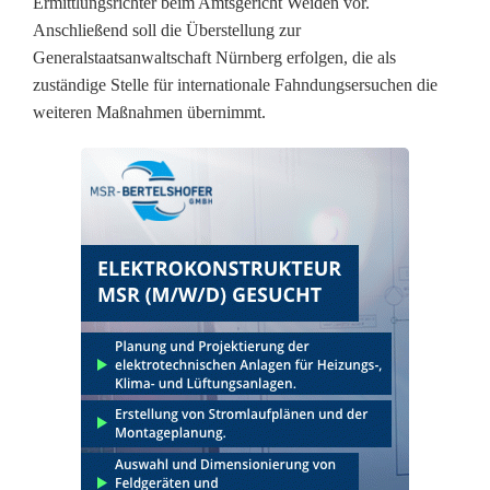
Ermittlungsrichter beim Amtsgericht Weiden vor.
i
Anschließend soll die Überstellung zur
Generalstaatsanwaltschaft Nürnberg erfolgen, die als
n
zuständige Stelle für internationale Fahndungsersuchen die
i
weiteren Maßnahmen übernimmt.
m
m
t
z
w
e
i
i
n