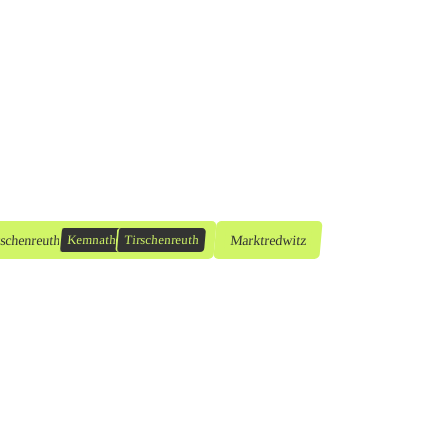
rschenreuth
Marktredwitz
Kemnath
Tirschenreuth