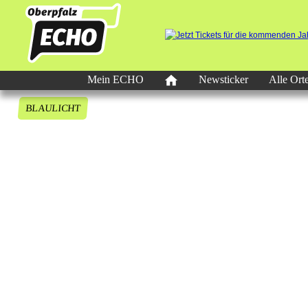
Mein ECHO
Newsticker
Alle Ort
BLAULICHT