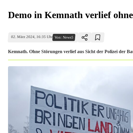
Demo in Kemnath verlief ohn
02. März 2024, 16:35 Uhr
Von:
News5
Kemnath. Ohne Störungen verlief aus Sicht der Polizei der B
D
e
m
o
i
n