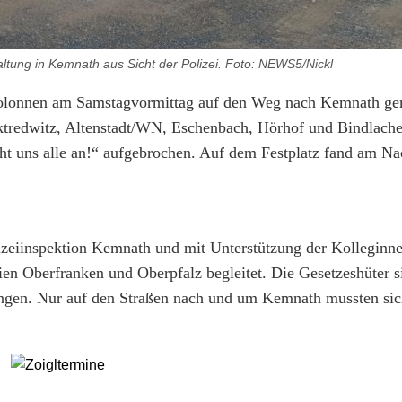
taltung in Kemnath aus Sicht der Polizei. Foto: NEWS5/Nickl
n Kolonnen am Samstagvormittag auf den Weg nach Kemnath ge
tredwitz, Altenstadt/WN, Eschenbach, Hörhof und Bindlache
t uns alle an!“ aufgebrochen. Auf dem Festplatz fand am Na
izeiinspektion Kemnath und mit Unterstützung der Kolleginn
dien Oberfranken und Oberpfalz begleitet. Die Gesetzeshüter 
rungen. Nur auf den Straßen nach und um Kemnath mussten sic