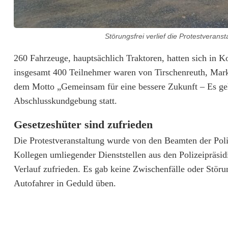
e
f
Störungsfrei verlief die Protestverans
o
260 Fahrzeuge, hauptsächlich Traktoren, hatten sich i
h
insgesamt 400 Teilnehmer waren von Tirschenreuth, Mark
dem Motto „Gemeinsam für eine bessere Zukunft – Es geh
n
Abschlusskundgebung statt.
e
Gesetzeshüter sind zufrieden
S
Die Protestveranstaltung wurde von den Beamten der Pol
t
Kollegen umliegender Dienststellen aus den Polizeipräsi
ö
Verlauf zufrieden. Es gab keine Zwischenfälle oder Stö
Autofahrer in Geduld üben.
r
u
n