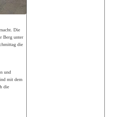
macht. Die
r Berg unter
chmittag die
en und
sind mit dem
h die