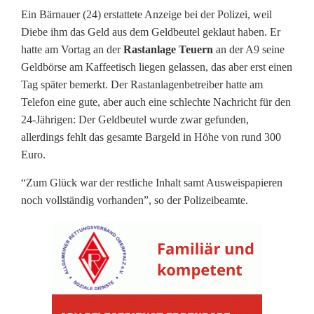
Ein Bärnauer (24) erstattete Anzeige bei der Polizei, weil
e
Diebe ihm das Geld aus dem Geldbeutel geklaut haben. Er
b
hatte am Vortag an der
Rastanlage Teuern
an der A9 seine
Geldbörse am Kaffeetisch liegen gelassen, das aber erst einen
k
Tag später bemerkt. Der Rastanlagenbetreiber hatte am
l
Telefon eine gute, aber auch eine schlechte Nachricht für den
24-Jährigen: Der Geldbeutel wurde zwar gefunden,
a
allerdings fehlt das gesamte Bargeld in Höhe von rund 300
Euro.
u
t
“Zum Glück war der restliche Inhalt samt Ausweispapieren
noch vollständig vorhanden”, so der Polizeibeamte.
3
0
0
E