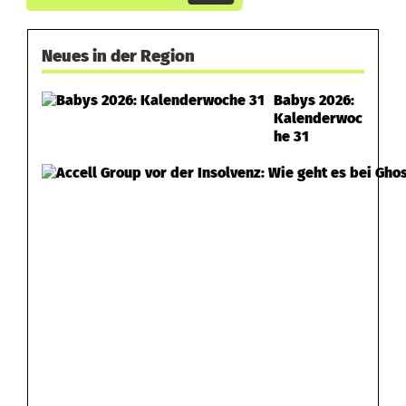
u
t
Neues in der Region
e
Babys 2026:
l
Kalenderwoc
he 31