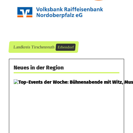
9
h
e
i
Landkreis Tirschenreuth
Erbendorf
m
Neues in der Region