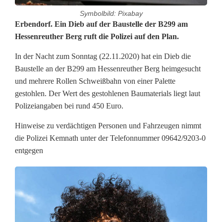
Symbolbild: Pixabay
D
Erbendorf. Ein Dieb auf der Baustelle der B299 am
Hessenreuther Berg ruft die Polizei auf den Plan.
i
In der Nacht zum Sonntag (22.11.2020) hat ein Dieb die
e
Baustelle an der B299 am Hessenreuther Berg heimgesucht
b
und mehrere Rollen Schweißbahn von einer Palette
gestohlen. Der Wert des gestohlenen Baumaterials liegt laut
s
Polizeiangaben bei rund 450 Euro.
u
Hinweise zu verdächtigen Personen und Fahrzeugen nimmt
c
die Polizei Kemnath unter der Telefonnummer 09642/9203-0
entgegen
h
t
B
a