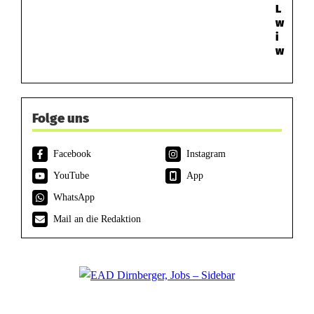
L
w
i
w
Folge uns
Facebook
Instagram
YouTube
App
WhatsApp
Mail an die Redaktion