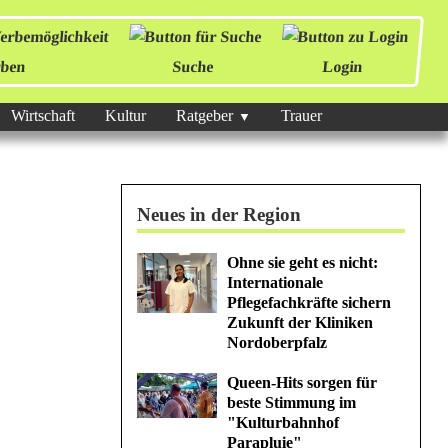
ben
Suche
Login
Wirtschaft
Kultur
Ratgeber
Trauer
Neues in der Region
Ohne sie geht es nicht:
Internationale
Pflegefachkräfte sichern
Zukunft der Kliniken
Nordoberpfalz
Queen-Hits sorgen für
beste Stimmung im
"Kulturbahnhof
Parapluie"