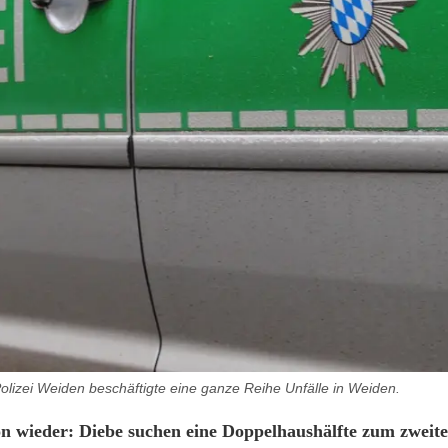
olizei Weiden beschäftigte eine ganze Reihe Unfälle in Weiden.
chon wieder: Diebe suchen eine Doppelhaushälfte zum zwei