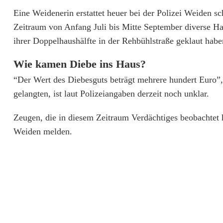
i
Eine Weidenerin erstattet heuer bei der Polizei Weiden
Zeitraum von Anfang Juli bis Mitte September diverse H
e
ihrer Doppelhaushälfte in der Rehbühlstraße geklaut habe
d
Wie kamen Diebe ins Haus?
e
“Der Wert des Diebesguts beträgt mehrere hundert Euro”,
r
gelangten, ist laut Polizeiangaben derzeit noch unklar.
D
Zeugen, die in diesem Zeitraum Verdächtiges beobachtet 
i
Weiden melden.
e
b
e
i
n