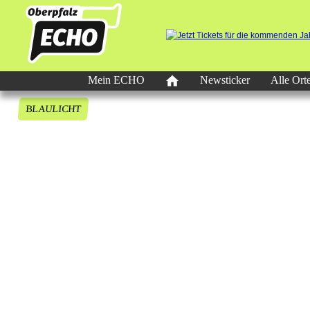
Mein ECHO
Newsticker
Alle Ort
BLAULICHT