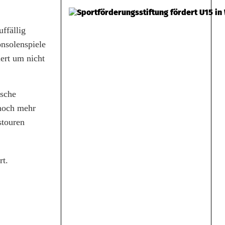
ffällig
nsolenspiele
iert um nicht
ische
 noch mehr
stouren
rt.