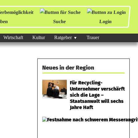
ben
Suche
Login
Wirtschaft
Kultur
Ratgeber
Trauer
Neues in der Region
Für Recycling-
Unternehmer verschärft
sich die Lage –
Staatsanwalt will sechs
Jahre Haft