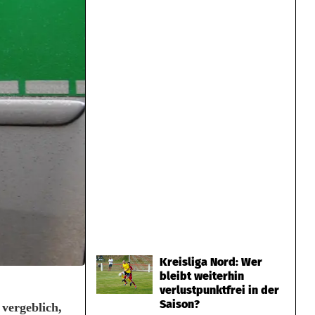
Kreisliga Nord: Wer
bleibt weiterhin
verlustpunktfrei in der
Saison?
vergeblich,