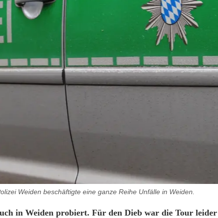
olizei Weiden beschäftigte eine ganze Reihe Unfälle in Weiden.
ch in Weiden probiert. Für den Dieb war die Tour leider 