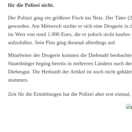
für die Polizei nicht.
i
Der Polizei ging ein größerer Fisch ins Netz. Der Täter 
e
geworden. Am Mittwoch suchte er sich eine Drogerie in 
b
im Wert von rund 1.000 Euro, die er jedoch nicht kaufen w
s
aufzufallen. Sein Plan ging diesmal allerdings auf.
t
Mitarbeiter der Drogerie konnten die Diebstahl beobachte
Staatsbürger beging bereits in mehreren Ländern nach de
ä
Diebesgut. Die Herkunft der Artikel ist noch nicht geklär
h
stammen.
l
Zeit für die Ermittlungen hat die Polizei aber erst einma
e
i
n