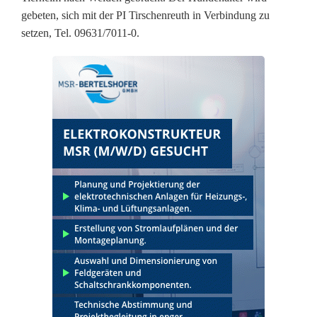
a
gebeten, sich mit der PI Tirschenreuth in Verbindung zu
setzen, Tel. 09631/7011-0.
n
n
i
n
T
i
r
s
c
h
e