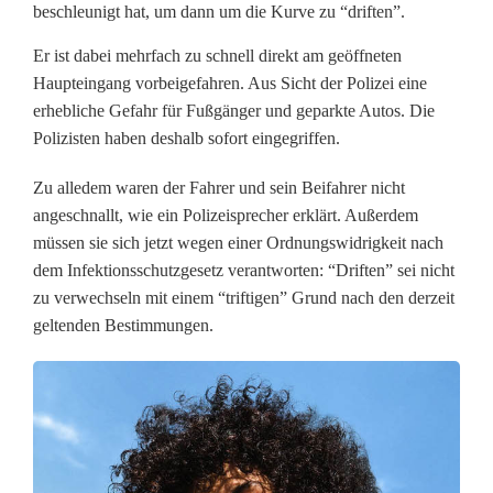
beschleunigt hat, um dann um die Kurve zu “driften”.
b
Er ist dabei mehrfach zu schnell direkt am geöffneten
u
Haupteingang vorbeigefahren. Aus Sicht der Polizei eine
n
erhebliche Gefahr für Fußgänger und geparkte Autos. Die
Polizisten haben deshalb sofort eingegriffen.
g
Zu alledem waren der Fahrer und sein Beifahrer nicht
e
angeschnallt, wie ein Polizeisprecher erklärt. Außerdem
n
müssen sie sich jetzt wegen einer Ordnungswidrigkeit nach
dem Infektionsschutzgesetz verantworten: “Driften” sei nicht
a
zu verwechseln mit einem “triftigen” Grund nach den derzeit
u
geltenden Bestimmungen.
f
S
u
p