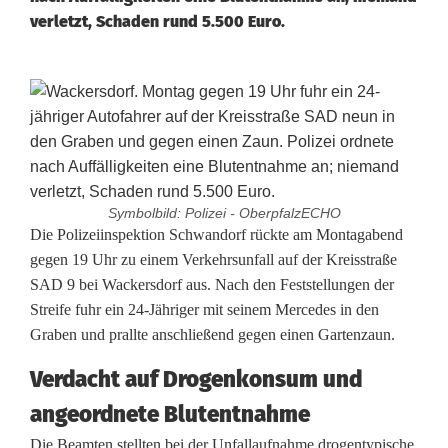
verletzt, Schaden rund 5.500 Euro.
Symbolbild: Polizei - OberpfalzECHO
D
Die Polizeiinspektion Schwandorf rückte am Montagabend
gegen 19 Uhr zu einem Verkehrsunfall auf der Kreisstraße
r
SAD 9 bei Wackersdorf aus. Nach den Feststellungen der
Streife fuhr ein 24-Jähriger mit seinem Mercedes in den
o
Graben und prallte anschließend gegen einen Gartenzaun.
g
Verdacht auf Drogenkonsum und
e
angeordnete Blutentnahme
n
Die Beamten stellten bei der Unfallaufnahme drogentypische