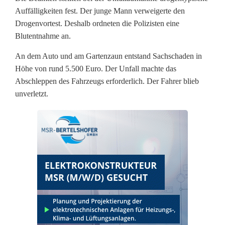
v
Auffälligkeiten fest. Der junge Mann verweigerte den
Drogenvortest. Deshalb ordneten die Polizisten eine
e
Blutentnahme an.
r
An dem Auto und am Gartenzaun entstand Sachschaden in
d
Höhe von rund 5.500 Euro. Der Unfall machte das
Abschleppen des Fahrzeugs erforderlich. Der Fahrer blieb
a
unverletzt.
c
h
t
n
a
c
h