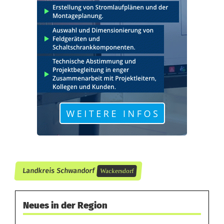
U
n
f
a
l
l
b
e
i
Landkreis Schwandorf
Wackersdorf
W
a
Neues in der Region
c