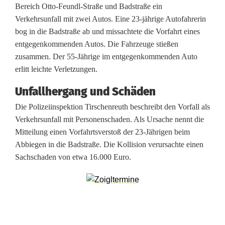
Bereich Otto-Feundl-Straße und Badstraße ein
b
Verkehrsunfall mit zwei Autos. Eine 23-jährige Autofahrerin
bog in die Badstraße ab und missachtete die Vorfahrt eines
b
entgegenkommenden Autos. Die Fahrzeuge stießen
i
zusammen. Der 55-Jährige im entgegenkommenden Auto
erlitt leichte Verletzungen.
e
g
Unfallhergang und Schäden
Die Polizeiinspektion Tirschenreuth beschreibt den Vorfall als
e
Verkehrsunfall mit Personenschaden. Als Ursache nennt die
f
Mitteilung einen Vorfahrtsverstoß der 23-Jährigen beim
Abbiegen in die Badstraße. Die Kollision verursachte einen
e
Sachschaden von etwa 16.000 Euro.
h
l
e