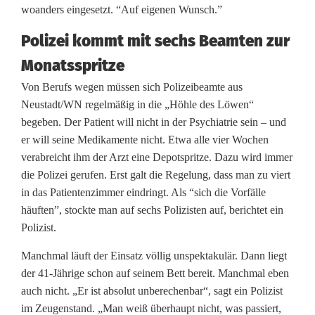
a
woanders eingesetzt. “Auf eigenen Wunsch.”
t
Polizei kommt mit sechs Beamten zur
r
Monatsspritze
i
Von Berufs wegen müssen sich Polizeibeamte aus
Neustadt/WN regelmäßig in die „Höhle des Löwen“
e
begeben. Der Patient will nicht in der Psychiatrie sein – und
-
er will seine Medikamente nicht. Etwa alle vier Wochen
verabreicht ihm der Arzt eine Depotspritze. Dazu wird immer
P
die Polizei gerufen. Erst galt die Regelung, dass man zu viert
a
in das Patientenzimmer eindringt. Als “sich die Vorfälle
häuften”, stockte man auf sechs Polizisten auf, berichtet ein
t
Polizist.
i
Manchmal läuft der Einsatz völlig unspektakulär. Dann liegt
e
der 41-Jährige schon auf seinem Bett bereit. Manchmal eben
auch nicht. „Er ist absolut unberechenbar“, sagt ein Polizist
n
im Zeugenstand. „Man weiß überhaupt nicht, was passiert,