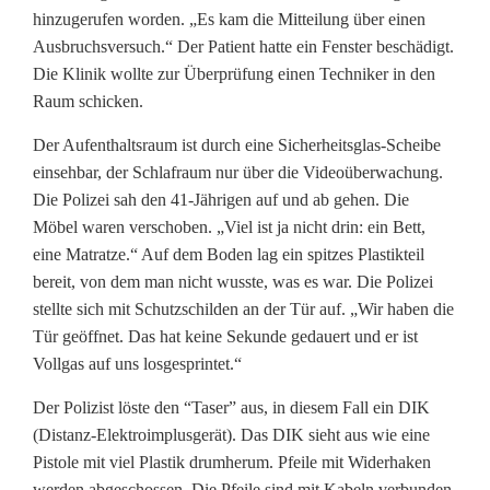
hinzugerufen worden. „Es kam die Mitteilung über einen
Ausbruchsversuch.“ Der Patient hatte ein Fenster beschädigt.
Die Klinik wollte zur Überprüfung einen Techniker in den
Raum schicken.
Der Aufenthaltsraum ist durch eine Sicherheitsglas-Scheibe
einsehbar, der Schlafraum nur über die Videoüberwachung.
Die Polizei sah den 41-Jährigen auf und ab gehen. Die
Möbel waren verschoben. „Viel ist ja nicht drin: ein Bett,
eine Matratze.“ Auf dem Boden lag ein spitzes Plastikteil
bereit, von dem man nicht wusste, was es war. Die Polizei
stellte sich mit Schutzschilden an der Tür auf. „Wir haben die
Tür geöffnet. Das hat keine Sekunde gedauert und er ist
Vollgas auf uns losgesprintet.“
Der Polizist löste den “Taser” aus, in diesem Fall ein DIK
(Distanz-Elektroimplusgerät). Das DIK sieht aus wie eine
Pistole mit viel Plastik drumherum. Pfeile mit Widerhaken
werden abgeschossen. Die Pfeile sind mit Kabeln verbunden,