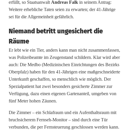
erfüllt, so Staatsanwalt
Andreas Falk
in seinem Antrag:
d
Weitere erhebliche Taten seien zu erwarten; der 41-Jährige
g
sei für die Allgemeinheit gefährlich.
e
Niemand betritt ungesichert die
r
Räume
i
Er lebt wie ein Tier, anders kann man nicht zusammenfassen,
was Polizeibeamte im Zeugenstand schildern. Klar wird aber
c
auch: Die Medbo (Medizinischen Einrichtungen des Bezirks
h
Oberpfalz) haben für den 41-Jährigen eine maßgeschneiderte
Unterkunft geschaffen, so menschlich wie möglich. Der
t
Spezialpatient hat zwei besonders gesicherte Zimmer zur
W
Verfügung, dazu einen eigenen Gartenanteil, umgeben von
fünf Meter hohen Zäunen.
e
Die Zimmer – ein Schlafraum und ein Aufenthaltsraum mit
i
bruchsicherem Fernseh-Monitor – sind durch eine Tür
d
verbunden, die per Fernsteuerung geschlossen werden kann.