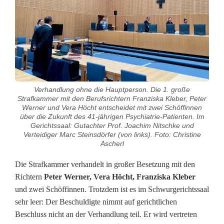
L
e
b
e
n
Verhandlung ohne die Hauptperson. Die 1. große
w
Strafkammer mit den Berufsrichtern Franziska Kleber, Peter
Werner und Vera Höcht entscheidet mit zwei Schöffinnen
i
über die Zukunft des 41-jährigen Psychiatrie-Patienten. Im
Gerichtssaal: Gutachter Prof. Joachim Nitschke und
e
Verteidiger Marc Steinsdörfer (von links). Foto: Christine
Ascherl
i
Die Strafkammer verhandelt in großer Besetzung mit den
m
Richtern
Peter Werner, Vera Höcht, Franziska Kleber
L
und zwei Schöffinnen. Trotzdem ist es im Schwurgerichtssaal
sehr leer: Der Beschuldigte nimmt auf gerichtlichen
ö
Beschluss nicht an der Verhandlung teil. Er wird vertreten