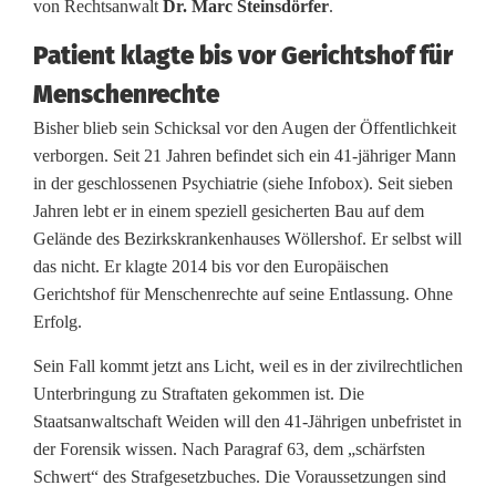
w
von Rechtsanwalt
Dr. Marc Steinsdörfer
.
e
Patient klagte bis vor Gerichtshof für
Menschenrechte
n
Bisher blieb sein Schicksal vor den Augen der Öffentlichkeit
k
verborgen. Seit 21 Jahren befindet sich ein 41-jähriger Mann
ä
in der geschlossenen Psychiatrie (siehe Infobox). Seit sieben
Jahren lebt er in einem speziell gesicherten Bau auf dem
f
Gelände des Bezirkskrankenhauses Wöllershof. Er selbst will
i
das nicht. Er klagte 2014 bis vor den Europäischen
Gerichtshof für Menschenrechte auf seine Entlassung. Ohne
g
Erfolg.
:
Sein Fall kommt jetzt ans Licht, weil es in der zivilrechtlichen
L
Unterbringung zu Straftaten gekommen ist. Die
Staatsanwaltschaft Weiden will den 41-Jährigen unbefristet in
a
der Forensik wissen. Nach Paragraf 63, dem „schärfsten
n
Schwert“ des Strafgesetzbuches. Die Voraussetzungen sind