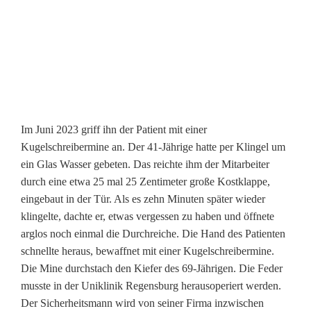
t
ü
b
e
r
Im Juni 2023 griff ihn der Patient mit einer
Kugelschreibermine an. Der 41-Jährige hatte per Klingel um
P
ein Glas Wasser gebeten. Das reichte ihm der Mitarbeiter
s
durch eine etwa 25 mal 25 Zentimeter große Kostklappe,
eingebaut in der Tür. Als es zehn Minuten später wieder
y
klingelte, dachte er, etwas vergessen zu haben und öffnete
c
arglos noch einmal die Durchreiche. Die Hand des Patienten
schnellte heraus, bewaffnet mit einer Kugelschreibermine.
h
Die Mine durchstach den Kiefer des 69-Jährigen. Die Feder
i
musste in der Uniklinik Regensburg herausoperiert werden.
Der Sicherheitsmann wird von seiner Firma inzwischen