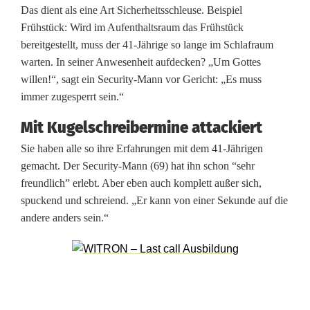
Das dient als eine Art Sicherheitsschleuse. Beispiel
e
Frühstück: Wird im Aufenthaltsraum das Frühstück
n
bereitgestellt, muss der 41-Jährige so lange im Schlafraum
warten. In seiner Anwesenheit aufdecken? „Um Gottes
e
willen!“, sagt ein Security-Mann vor Gericht: „Es muss
n
immer zugesperrt sein.“
t
Mit Kugelschreibermine attackiert
s
Sie haben alle so ihre Erfahrungen mit dem 41-Jährigen
gemacht. Der Security-Mann (69) hat ihn schon “sehr
c
freundlich” erlebt. Aber eben auch komplett außer sich,
h
spuckend und schreiend. „Er kann von einer Sekunde auf die
andere anders sein.“
e
i
d
e