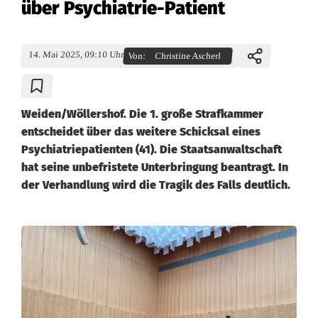
über Psychiatrie-Patient
14. Mai 2025, 09:10 Uhr
Von:
Christine Ascherl
Weiden/Wöllershof. Die 1. große Strafkammer
entscheidet über das weitere Schicksal eines
Psychiatriepatienten (41). Die Staatsanwaltschaft
hat seine unbefristete Unterbringung beantragt. In
der Verhandlung wird die Tragik des Falls deutlich.
E
i
n