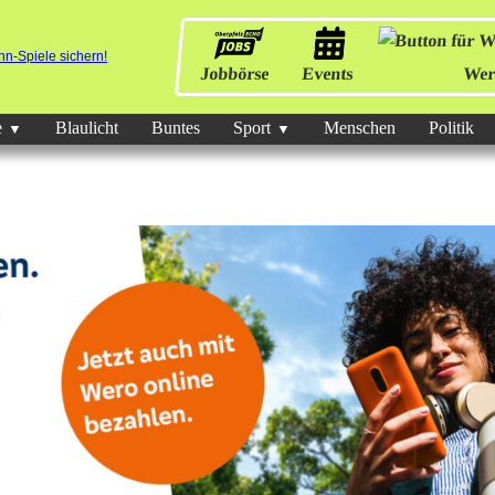
Jobbörse
Events
Wer
e
Blaulicht
Buntes
Sport
Menschen
Politik