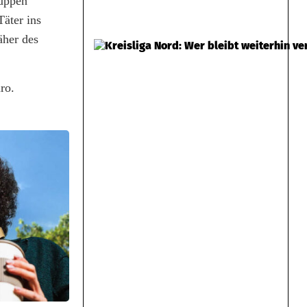
huppen
äter ins
äher des
ro.