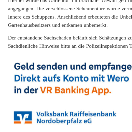
Hierbei wurde das Gartentor mit brachialer Gewalt geöff
n
angegangen. Die verschlossene Scheunentüre wurde vermut
b
Innere des Schuppens. Anschließend erbeuteten die Unbe
r
Gartenhausbesitzers und entkamen unbemerkt.
u
Der entstandene Sachschaden beläuft sich Schätzungen zu
Sachdienliche Hinweise bitte an die Polizeiinspektionen 
c
h
i
n
B
ä
r
n