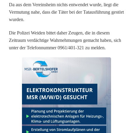
c
Da aus dem Vereinsheim nichts entwendet wurde, liegt die
Vermutung nahe, dass die Täter bei der Tatausführung gestört
h
wurden.
i
Die Polizei Weiden bittet daher Zeugen, die in diesem
n
Zeitraum verdächtige Wahrnehmungen gemacht haben, sich
unter der Telefonnummer 0961/401-321 zu melden.
T
C
-
V
e
r
e
i