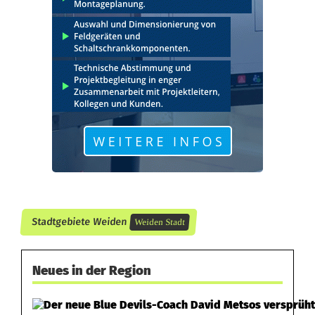
n
s
h
e
i
m
Stadtgebiete Weiden
Weiden Stadt
Neues in der Region