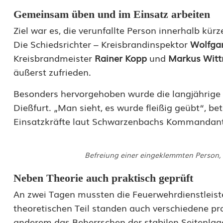
l
Gemeinsam üben und im Einsatz arbeiten
g
Ziel war es, die verunfallte Person innerhalb kür
Die Schiedsrichter – Kreisbrandinspektor
Wolfga
r
Kreisbrandmeister
Rainer Kopp
und
Markus Wit
e
äußerst zufrieden.
i
Besonders hervorgehoben wurde die langjährig
c
Dießfurt. „Man sieht, es wurde fleißig geübt“, 
h
Einsatzkräfte laut Schwarzenbachs Kommanda
e
Befreiung einer eingeklemmten Person, 
L
e
Neben Theorie auch praktisch geprüft
An zwei Tagen mussten die Feuerwehrdienstleist
i
theoretischen Teil standen auch verschiedene 
s
anderem das Beherrschen der stabilen Seitenlage.