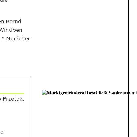
en Bernd
Wir üben
n.“ Nach der
 Przetak,
ga