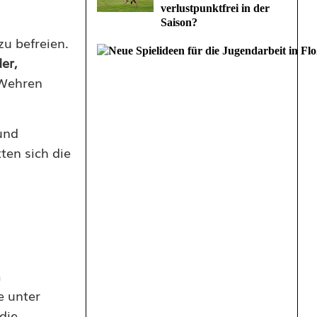
verlustpunktfrei in der
Saison?
zu befreien.
er,
 Wehren
und
ten sich die
m
e unter
die