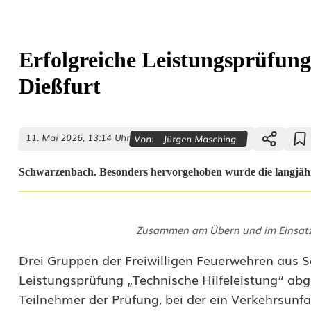
Erfolgreiche Leistungsprüfun
Dießfurt
11. Mai 2026, 13:14 Uhr
Von:
Jürgen Masching
Schwarzenbach. Besonders hervorgehoben wurde die langjä
E
Zusammen am Übern und im Einsatz:
r
Drei Gruppen der Freiwilligen Feuerwehren aus 
f
Leistungsprüfung „Technische Hilfeleistung“ abg
o
Teilnehmer der Prüfung, bei der ein Verkehrsunf