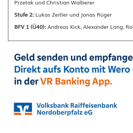
Przetak und Christian Walberer
f
Stufe 2:
Lukas Zeitler und Jonas Rüger
ü
BFV 1 (Ü40):
Andreas Kick, Alexander Lang, Ro
r
F
e
u
e
r
w
e
h