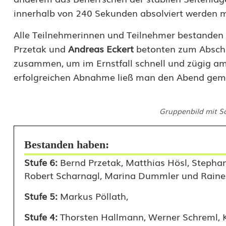
t
innerhalb von 240 Sekunden absolviert werden 
u
Alle Teilnehmerinnen und Teilnehmer bestanden
Przetak und
Andreas Eckert
betonten zum Absch
n
zusammen, um im Ernstfall schnell und zügig am 
g
erfolgreichen Abnahme ließ man den Abend gem
s
p
Gruppenbild mit Sc
r
Bestanden haben:
ü
Stufe 6:
Bernd Przetak, Matthias Hösl, Stephan 
f
Robert Scharnagl, Marina Dummler und Raine
u
Stufe 5:
Markus Pöllath,
n
Stufe 4:
Thorsten Hallmann, Werner Schreml, Ka
g