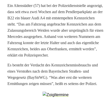
m
Ein Altenstädter (57) hat bei der Polizeidienststelle angezeigt,
i
dass seit etwa zwei Wochen auf dem Pendlerparkplatz an der
B22 ein blauer Audi A4 mit entstempelten Kennzeichen
t
steht. “Das am Fahrzeug angebrachte Kennzeichen aus dem
t
Zulassungsbereich Weiden wurde aber ursprünglich für einen
Mercedes ausgegeben. Anhand von weiteren Nummern am
l
Fahrzeug konnte der letzte Halter und auch das eigentliche
Kennzeichen, beides aus Oberfranken, ermittelt werden”,
u
erklärt ein Polizeisprecher.
n
Es besteht der Verdacht des Kennzeichenmissbrauchs und
g
eines Verstoßes nach dem Bayerischen Straßen- und
e
Wegegesetz (BayStrWG). “Was aber erst die weiteren
Ermittlungen zeigen müssen”, heißt es seitens der Polizei.
n
w
e