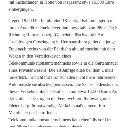
mit Sachschäden in Höhe von insgesamt etwa 16.500 Euro
n
einhergingen.
e
Gegen 18.20 Uhr befuhr eine 18-jährige Fahranfängerin mit
e
ihrem Auto die Gemeindeverbindungsstraße von Pürschläg in
Richtung Hermannsberg (Gemeinde Illschwang). Am
f
abschüssigen Ortseingang in Hermannsberg geriet die junge
Frau nach rechts von der Fahrbahn ab und rutschte mit dem
a
Wagen in den Verteilerkasten eines
l
Telekommunikationsunternehmens sowie in die Gartenmauer
eines Privatanwesens. Die 18-Jährige blieb bei dem Unfall
l
unverletzt, ihr nicht mit Frontschaden nicht mehr fahrbereiten
f
Auto musste sie abschleppen lassen. Die Sachschadensbilanz
dieses Verkehrsunfalls beläuft sich auf etwa 14.500 Euro. An
ü
der Unfallstelle sorgten die Feuerwehren Illschwang und
h
Dietersberg für notwendige Verkehrsmaßnahmen. Ein
Mitarbeiter des betroffenen
r
Telekommunikationsunternehmens kam ebenfalls vor Ort
t
und führte Instandsetzungsarbeiten durch.