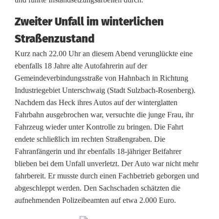
z
Zweiter Unfall im winterlichen
u
Straßenzustand
U
Kurz nach 22.00 Uhr an diesem Abend verunglückte eine
ebenfalls 18 Jahre alte Autofahrerin auf der
n
Gemeindeverbindungsstraße von Hahnbach in Richtung
f
Industriegebiet Unterschwaig (Stadt Sulzbach-Rosenberg).
Nachdem das Heck ihres Autos auf der winterglatten
ä
Fahrbahn ausgebrochen war, versuchte die junge Frau, ihr
l
Fahrzeug wieder unter Kontrolle zu bringen. Die Fahrt
endete schließlich im rechten Straßengraben. Die
l
Fahranfängerin und ihr ebenfalls 18-jähriger Beifahrer
e
blieben bei dem Unfall unverletzt. Der Auto war nicht mehr
fahrbereit. Er musste durch einen Fachbetrieb geborgen und
n
abgeschleppt werden. Den Sachschaden schätzten die
i
aufnehmenden Polizeibeamten auf etwa 2.000 Euro.