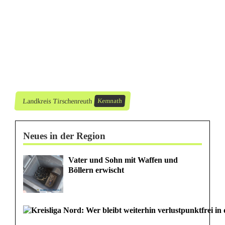
i
s
m
u
s
Landkreis Tirschenreuth
Kemnath
i
n
Neues in der Region
K
Vater und Sohn mit Waffen und
e
Böllern erwischt
m
n