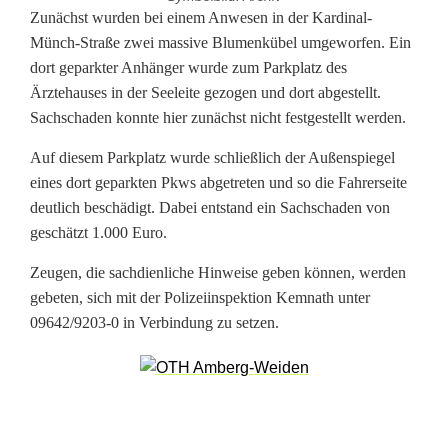
E
Zunächst wurden bei einem Anwesen in der Kardinal-
Münch-Straße zwei massive Blumenkübel umgeworfen. Ein
r
dort geparkter Anhänger wurde zum Parkplatz des
Ärztehauses in der Seeleite gezogen und dort abgestellt.
n
Sachschaden konnte hier zunächst nicht festgestellt werden.
e
Auf diesem Parkplatz wurde schließlich der Außenspiegel
u
eines dort geparkten Pkws abgetreten und so die Fahrerseite
t
deutlich beschädigt. Dabei entstand ein Sachschaden von
geschätzt 1.000 Euro.
V
Zeugen, die sachdienliche Hinweise geben können, werden
a
gebeten, sich mit der Polizeiinspektion Kemnath unter
n
09642/9203-0 in Verbindung zu setzen.
d
a
l