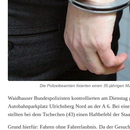
n
e
h
m
e
n
M
a
Die Polizeibeamten fixierten einen 35-jährigen M
n
Waidhauser Bundespolizisten kontrollierten am Diensta
n
Autobahnparkplatz Ulrichsberg Nord an der A 6. Bei ein
stellten bei dem Tschechen (43) einen Haftbefehl der St
i
m
Grund hierfür: Fahren ohne Fahrerlaubnis. Da der Gesucht