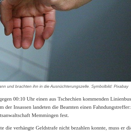
ann und brachten ihn in die Ausnüchterungszelle. Symbolbild: Pixabay
g gegen 00:10 Uhr einen aus Tschechien kommenden Linienbu
em der Insassen landeten die Beamten einen Fahndungstreffer
aatsanwaltschaft Memmingen fest.
e die verhängte Geldstrafe nicht bezahlen konnte, muss er di