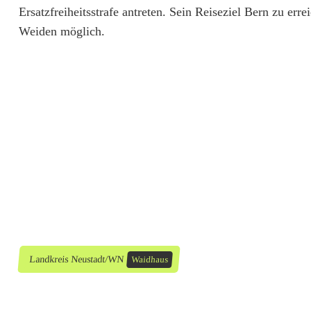
Ersatzfreiheitsstrafe antreten. Sein Reiseziel Bern zu err
R
Weiden möglich.
e
i
s
e
b
u
s
f
e
Landkreis Neustadt/WN
Waidhaus
s