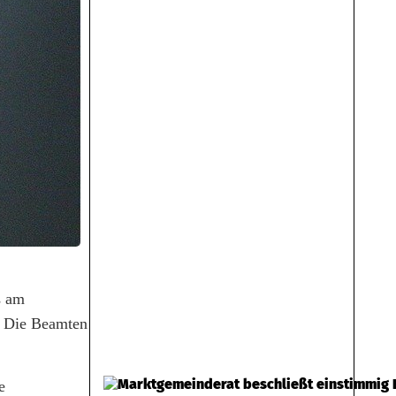
s am
: Die Beamten
e