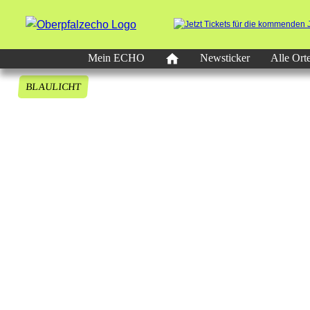
Mein ECHO
Newsticker
Alle Ort
BLAULICHT