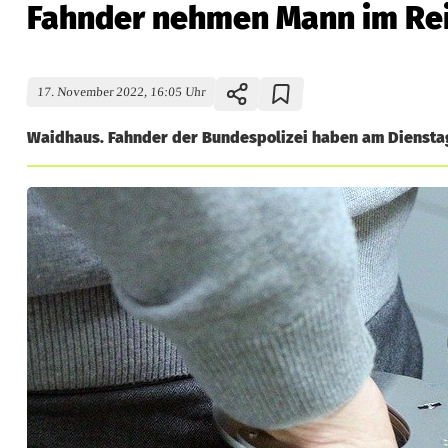
Fahnder nehmen Mann im Rei
17. November 2022, 16:05 Uhr
Waidhaus. Fahnder der Bundespolizei haben am Dienstag 
F
a
h
n
d
e
r