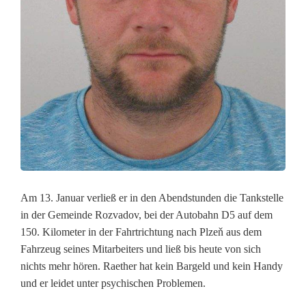
g
n
a
c
h
d
e
Am 13. Januar verließ er in den Abendstunden die Tankstelle
m
in der Gemeinde Rozvadov, bei der Autobahn D5 auf dem
v
150. Kilometer in der Fahrtrichtung nach Plzeň aus dem
Fahrzeug seines Mitarbeiters und ließ bis heute von sich
e
nichts mehr hören. Raether hat kein Bargeld und kein Handy
r
und er leidet unter psychischen Problemen.