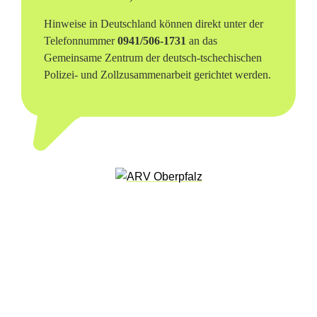
l
Hinweise in Deutschland können direkt unter der
R
Telefonnummer
0941/506-1731
an das
Gemeinsame Zentrum der deutsch-tschechischen
a
Polizei- und Zollzusammenarbeit gerichtet werden.
e
t
h
e
r