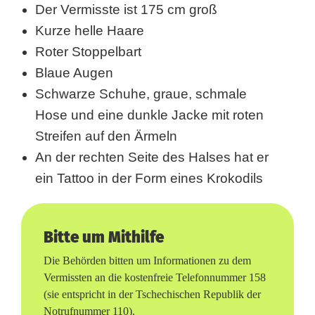
m
Der Vermisste ist 175 cm groß
i
Kurze helle Haare
Roter Stoppelbart
s
Blaue Augen
s
Schwarze Schuhe, graue, schmale
t
Hose und eine dunkle Jacke mit roten
e
Streifen auf den Ärmeln
An der rechten Seite des Halses hat er
n
ein Tattoo in der Form eines Krokodils
M
i
Bitte um Mithilfe
c
Die Behörden bitten um Informationen zu dem
h
Vermissten an die kostenfreie Telefonnummer 158
a
(sie entspricht in der Tschechischen Republik der
Notrufnummer 110).