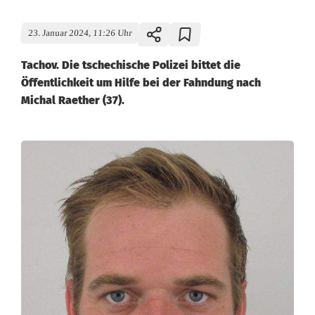
23. Januar 2024, 11:26 Uhr
Tachov. Die tschechische Polizei bittet die
Öffentlichkeit um Hilfe bei der Fahndung nach
Michal Raether (37).
F
a
h
n
d
u
n