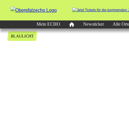
Mein ECHO
Newsticker
Alle Ort
BLAULICHT