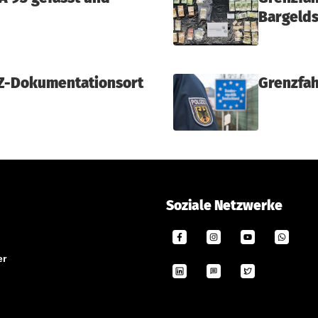
Bargeld
KZ-Dokumentationsort
Grenzfah
Soziale Netzwerke
er