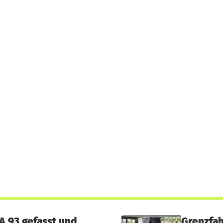
A 93 gefasst und
Grenzfah