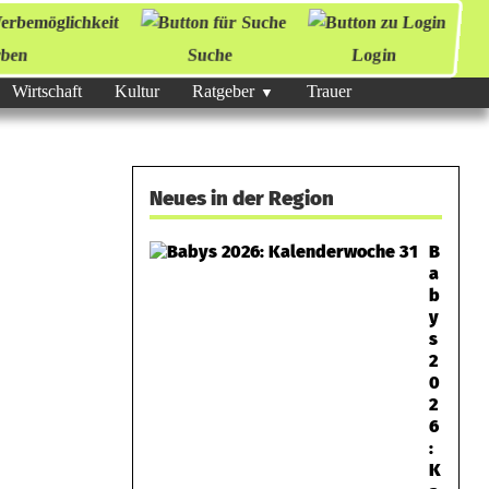
ben
Suche
Login
Wirtschaft
Kultur
Ratgeber
Trauer
Neues in der Region
B
a
b
y
s
2
0
2
6
:
K