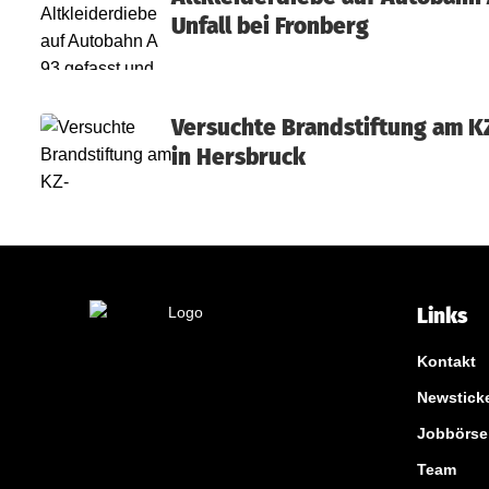
Unfall bei Fronberg
.
0
0
Versuchte Brandstiftung am 
in Hersbruck
0
€
S
c
Links
h
a
Kontakt
Newstick
d
Jobbörse
e
Team