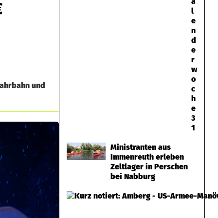
a
€
l
e
n
d
e
r
w
o
nfahrbahn und
c
h
e
3
1
Ministranten aus
Immenreuth erleben
Zeltlager in Perschen
bei Nabburg