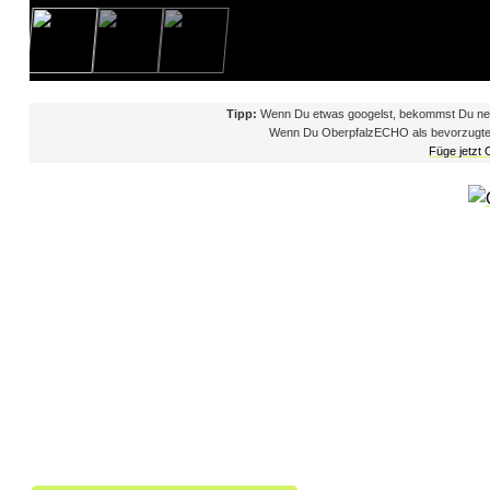
a
t
i
Tipp:
Wenn Du etwas googelst, bekommst Du neb
Wenn Du OberpfalzECHO als bevorzugte Que
o
Füge jetzt
n
s
o
r
t
i
n
H