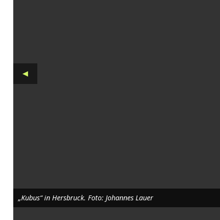
m
K
Z
-
◄
D
o
k
u
m
e
n
„Kubus“ in Hersbruck. Foto: Johannes Lauer
t