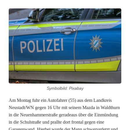
F
a
h
r
e
r
i
Symbolbild: Pixabay
m
Am Montag fuhr ein Autofahrer (55) aus dem Landkreis
W
Neustadt/WN gegen 16 Uhr mit seinem Mazda in Waldthurn
a
in die Neuenhammerstraße geradeaus über die Einmündung
in die Schulstraße und prallte dort frontal gegen eine
g
Garagenwand. Hierbei wurde der Mann schwerverletzt und