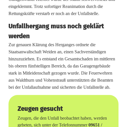
e
eingeklemmt. Trotz sofortiger Reanimation durch die
Rettungskräfte verstarb er noch an der Unfallstelle.
n
Unfallhergang muss noch geklärt
e
werden
i
Zur genauen Klärung des Herganges ordnete die
n
Staatsanwaltschaft Weiden an, einen Sachverständigen
g
hinzuzuziehen. Es entstand ein Gesamtschaden im mittleren
bis oberen fünfstelligen Bereich, da das Garagengebäude
e
stark in Mitleidenschaft gezogen wurde. Die Feuerwehren
k
aus Waldthurn und Vohenstrauß unterstützten die Beamten
bei der Unfallaufnahme und sicherten die Unfallstelle ab.
l
e
Zeugen gesucht
m
Zeugen, die den Unfall beobachtet haben, werden
m
gebeten, sich unter der Telefonnummer
09651 /