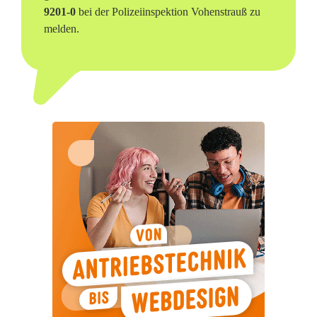
9201-0
bei der Polizeiinspektion Vohenstrauß zu
t
melden.
–
K
e
i
n
e
H
i
l
f
e