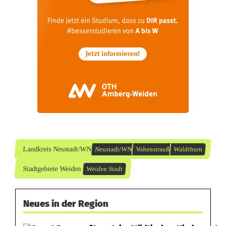
m
e
h
r
m
ö
g
l
Landkreis Neustadt/WN
Neustadt/WN
Vohenstrauß
Waldthurn
i
Stadtgebiete Weiden
Weiden Stadt
c
Neues in der Region
h